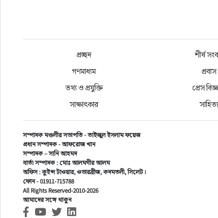
প্রচ্ছদ
শীর্ষ সং
গণমাধ্যম
প্রবাস
তথ্য ও প্রযুক্তি
প্রেস বিজ্ঞ
সাক্ষাৎকার
সাহিত্
সম্পাদক মণ্ডলীর সভাপতি - তাইজুল ইসলাম ফয়েজ
প্রধান সম্পাদক - আফরোজ খান
সম্পাদক – সানি আহমদ
বার্তা সম্পাদক : মোঃ আলমগীর আলম
অফিস : কুইন্স টাওয়ার, ওভারব্রীজ, কদমতলী, সিলেট।
ফোন - 01911-715788
All Rights Reserved-2010-2026
আমাদের সঙ্গে থাকুন