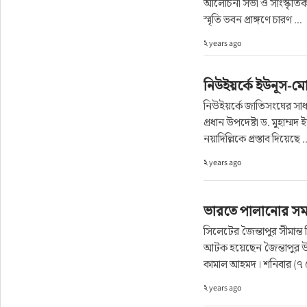
আলোচনা সভা ও সাংস্কৃতিক 
স্মৃতি ভবন প্রাঙ্গণে চারণ ...
২ years ago
নিউইয়র্কে ইউনূস-মো
নিউইয়র্কে জাতিসংঘের সাধ
প্রধান উপদেষ্টা ড. মুহাম্ম
নয়াদিল্লিকে প্রস্তাব দিয়েছে ..
২ years ago
ভারতে পালানোর সময়
সিলেটের জৈন্তাপুর সীমান্
আটক হয়েছেন জৈন্তাপুর 
কামাল আহমদ। শনিবার (৭ সে
২ years ago