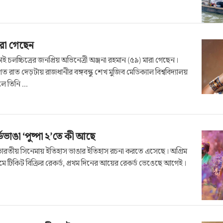
মারা গেছেন
 চলচ্চিত্রের জনপ্রিয় অভিনেত্রী অঞ্জনা রহমান (৫৯) মারা গেছেন।
গত রাত দেড়টায় রাজধানীর বঙ্গবন্ধু শেখ মুজিব মেডিক্যাল বিশ্ববিদ্যালয়
 তিনি ...
াঙা ‘পুষ্পা ২’তে কী আছে
যেন ভারতীয় সিনেমায় ইতিহাস ভাঙার ইতিহাস রচনা করতে এসেছে। অগ্রিম
 দামে টিকিট বিক্রির রেকর্ড, প্রথম দিনের আয়ের রেকর্ড ভেঙেছে আগেই।