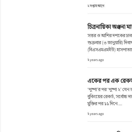
২ সপ্তাহ আগে
রাজনীতি
চিত্রনায়িকা অঞ্জনা 
এক্সক্লুসিভ
সত্তর ও আশির দশকের ঢাকাই
শুক্রবার (৩ জানুয়ারি) দিবা
তথ্য ও প্রযুক্তি
(বিএসএমএমইউ) হাসপাতালে
২ years ago
প্রেস বিজ্ঞপ্তি
ফিচার
একের পর এক রেকর্ডভ
‘পুষ্পা’র পর ‘পুষ্পা ২’ 
খেলাধুলা
বুকিংয়ের রেকর্ড, সর্বোচ্চ
মুক্তির পর ১১ দিনে ...
বিনোদন
২ years ago
সাক্ষাৎকার