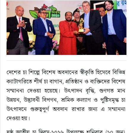
রাজনীতি
এক্সক্লুসিভ
তথ্য ও প্রযুক্তি
প্রেস বিজ্ঞপ্তি
দেশের চা শিল্পে বিশেষ অবদানের স্বীকৃতি হিসেবে বিভিন্ন 
ফিচার
ক্যাটাগরিতে শীর্ষ চা বাগান, প্রতিষ্ঠান ও ব্যক্তিদের বিশেষ 
সম্মাননা দেওয়া হয়েছে। উৎপাদন বৃদ্ধি, গুণগত মান 
খেলাধুলা
উন্নয়ন, উদ্ভাবনী বিপণন, শ্রমিক কল্যাণ ও পুষ্টিসমৃদ্ধ চা 
উৎপাদনে গুরুত্বপূর্ণ অবদান রাখার জন্য এ সম্মাননা 
বিনোদন
দেওয়া হয়।
সাক্ষাৎকার
ষষ্ঠ জাতীয় চা দিবস-২০২৬ উপলক্ষে শনিবার (২০ জুন) 