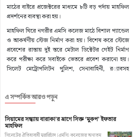
মাঠের বাইরে প্রজেক্টরের মাধ্যমে ৮টি বড় পর্দায় মাহফিল 
প্রদর্শনের ব্যবস্থা করা হয়।
মাহফিল ঘিরে নগরীর এমসি কলেজ মাঠে বিশাল প্যান্ডেল 
ও আকর্ষণীয় স্টেজ নির্মাণ করা হয়। বিশেষ করে স্টেজে 
প্রবেশের রাস্তায় দুই স্তরে মেটাল ডিক্টেটর গেইট নির্মাণ 
করে পরীক্ষা করে সবাইকে ভেতরে প্রবেশ করানো হয়। 
সিলেট মেট্রোপলিটন পুলিশ, সেনাবাহিনী, র‌্যাবসহ 
সরকারী সকল সংস্থার সতর্ক অবস্থান ছিল চোখে পড়ার 
মতো। নিরবিচ্ছিন্ন বিদ্যুৎ সরবরাহ নিশ্চিত করতে পিডিবির 
এ সম্পর্কিত আরও পড়ুন
পক্ষ থেকে মাহফিল এলাকায় বিশেষ ব্যবস্থা নেয়া হয়। 
যানজট এড়াতে নগরের ট্রাফিক ব্যবস্থাপনায় পুলিশ 
সর্বাত্মক কাজ করে। মাহফিল পার্শ্ববর্তী এলাকায় ট্রাক-
সিয়ামের সন্ধ্যায় বারাকা’র ঘ্রাণে সিক্ত ‘মুকপ’ ইফতার
বাসসহ বড় যান চলাচল সীমিত করা হয়। মুসল্লীদের কেউ 
মাহফিল
অসুস্থ হলে চিকিৎসার জন্য প্রস্তুত রাখা হয়মেডিকেল টিম। 
সিলেটের ঐতিহ্যবাহী মুরারিচাঁদ (এমসি) কলেজের অন্যতম