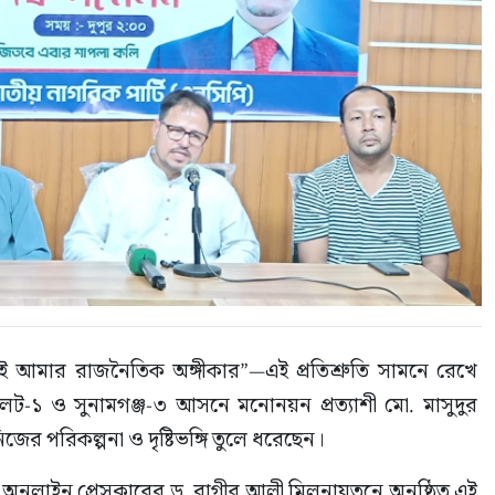
 গড়াই আমার রাজনৈতিক অঙ্গীকার”—এই প্রতিশ্রুতি সামনে রেখে 
েট-১ ও সুনামগঞ্জ-৩ আসনে মনোনয়ন প্রত্যাশী মো. মাসুদুর 
ের পরিকল্পনা ও দৃষ্টিভঙ্গি তুলে ধরেছেন।
ট অনলাইন প্রেসক্লাবের ড. রাগীব আলী মিলনায়তনে অনুষ্ঠিত এই 