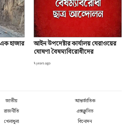
্ত এক হাজার
আইন উপদেষ্টার কার্যালয় ঘেরাওয়ের
ঘোষণা বৈষম্যবিরোধীদের
২ years ago
জাতীয়
আন্তর্জাতিক
রাজনীতি
এক্সক্লুসিভ
ষককে
খেলাধুলা
বিনোদন