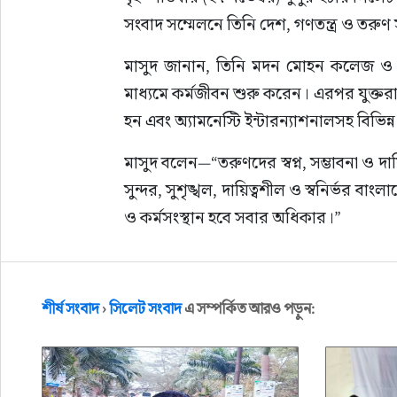
সংবাদ সম্মেলনে তিনি দেশ, গণতন্ত্র ও তরুণ
মাসুদ জানান, তিনি মদন মোহন কলেজ ও 
মাধ্যমে কর্মজীবন শুরু করেন। এরপর যুক্তরাজ
হন এবং অ্যামনেস্টি ইন্টারন্যাশনালসহ বিভিন্
মাসুদ বলেন—“তরুণদের স্বপ্ন, সম্ভাবনা ও দ
সুন্দর, সুশৃঙ্খল, দায়িত্বশীল ও স্বনির্ভর বা
ও কর্মসংস্থান হবে সবার অধিকার।”
তিনি আরও বলেন, দেশের উন্নয়নে তরুণ সম
সর্বোচ্চ গুরুত্ব দিতে চান।
শীর্ষ সংবাদ
›
সিলেট সংবাদ
এ সম্পর্কিত আরও পড়ুন:
“আমরা তরুণেরা চাই এমন একটি বাংলাদেশ—
লক্ষ্য, তরুণদের দক্ষতা উন্নয়ন, প্রযুক্তিভিত্ত
নিশ্চিত করা।”