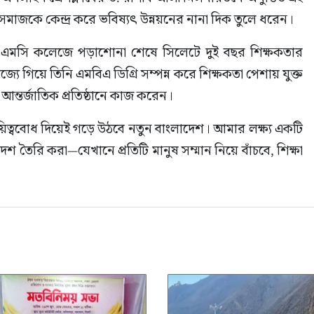
 সমাজকে কেন্দ্র করে ভবিষ্যৎ উন্নয়নের নানা দিক তুলে ধরেন।
এমসি কলেজে পড়াশোনা শেষে সিলেটে দুই বছর শিক্ষকতার 
্যে গিয়ে তিনি এমবিএ ডিগ্রি সম্পন্ন করে শিক্ষকতা পেশায় যুক্ত 
ন আন্তর্জাতিক প্রতিষ্ঠানে কাজ করেন।
ায়িত্ববোধ দিয়েই গড়ে উঠবে নতুন বাংলাদেশ। আমার লক্ষ্য একটি 
ংলাদেশ তৈরি করা—যেখানে প্রতিটি মানুষ সম্মান নিয়ে বাঁচবে, শিক্ষা 
াজকে মূল চালিকা শক্তি হিসেবে কাজে লাগানোর ওপর তিনি 
যেখানে দুর্নীতি, বৈষম্য ও অরাজকতার জায়গা নেই। আমার 
িক কর্মসংস্থান বৃদ্ধি, উদ্যোক্তা তৈরির পরিবেশ সৃষ্টি এবং সুশাসন 