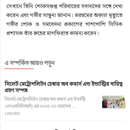
​সেখানে তিনি শোকসন্তপ্ত পরিবারের সদস্যদের সঙ্গে দেখা 
করেন এবং গভীর সান্ত্বনা জানান। মরহুমের অকাল মৃত্যুতে 
গভীর শোক ও সমবেদনা প্রকাশের পাশাপাশি সিসিক 
প্রশাসক তাঁর রুহের মাগফিরাত কামনা করেন।
​এ সময় তিনি বলেন, “মোহাম্মদ মুফাচ্ছির একজন অত্যন্ত 
নিষ্ঠাবান ও দায়িত্বশীল কর্মী ছিলেন। কর্মরত অবস্থায় তাঁর 
এ সম্পর্কিত আরও পড়ুন
এই চলে যাওয়া সিলেট সিটি কর্পোরেশনের জন্য এক 
অপূরণীয় ক্ষতি। আমরা তাঁর শোকসন্তপ্ত পরিবারের পাশে 
আছি এবং সিসিক কর্তৃপক্ষের পক্ষ থেকে তাদের সব ধরনের 
সিলেট মেট্রোপলিটন চেম্বার অব কমার্স এন্ড ইন্ডাস্ট্রির দায়িত্ব
গ্রহণ সম্পন্ন
সহযোগিতা প্রদান করা হবে।”
সিলেট মেট্রোপলিটন চেম্বার অব কমার্স এন্ড ইন্ডাস্ট্রি
এ সময় সিসিকের জনসংযোগ কর্মকর্তা নেহার রঞ্জন 
(এসএমসিসিআই) এর ২০২৫-২৭ মেয়াদের ...
পুরকায়স্থ, মো. মাহবুবুর রহমান সহ সিসিকের কর্মকর্তা-
১ বছর আগে
কর্মচারীরা উপস্থিত ছিলেন।