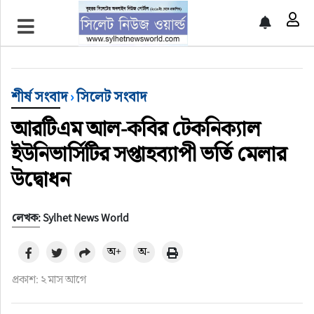
প্রচ্ছদ
শীর্ষ সংবাদ
শীর্ষ সংবাদ
›
সিলেট সংবাদ
সিলেট সংবাদ
আরটিএম আল-কবির টেকনিক্যাল
ইউনিভার্সিটির সপ্তাহব্যাপী ভর্তি মেলার
জাতীয়
উদ্বোধন
আন্তর্জাতিক
লেখক: Sylhet News World
গণমাধ্যম
অ+
অ-
প্রবাস
প্রকাশ: ২ মাস আগে
সারাদেশ