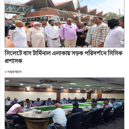
একটি ইতিবাচক ও আশাব্যঞ্জক দৃষ্টান্ত। 
কেন্দ্রভিত্তিক পর্যবেক্ষণে দেখা গেছে, স্থানীয় ভোটার, প্রার্থী 
ও তাদের সমর্থকসহ সর্বস্তরের জনগণের সৌহার্দ্যপূর্ণ 
আচরণ, পারস্পরিক সহাবস্থান এবং দায়িত্বশীল মনোভাব 
নির্বাচনকে করেছে গ্রহণযোগ্য ও বিশ্বাসযোগ্য। একই সঙ্গে 
সিলেটে বাস টার্মিনাল এলাকায় সড়ক পরিদর্শনে সিসিক
আইনশৃঙ্খলা রক্ষাকারী বাহিনীর সময়োপযোগী, পেশাদার 
প্রশাসক
ও মানবিক তৎপরতায় সার্বিক পরিস্থিতি ছিল সম্পূর্ণ 
৩ সপ্তাহ আগে
নিয়ন্ত্রণে। কোথাও উল্লেখযোগ্য অস্থিরতা বা অনাকাঙ্ক্ষিত 
পরিস্থিতির সৃষ্টি না হওয়ায় বাহিনীকে বড় ধরনের 
চ্যালেঞ্জের মুখে পড়তে হয়নি। 
বিশেষ করে সিলেট অঞ্চলসহ সারাদেশে যে শান্তিপূর্ণ 
পরিবেশে নির্বাচন অনুষ্ঠিত হয়েছে, তা প্রায় ১৮ কোটি 
মানুষের দীর্ঘদিনের প্রত্যাশারই প্রতিফলন। এই নির্বাচন 