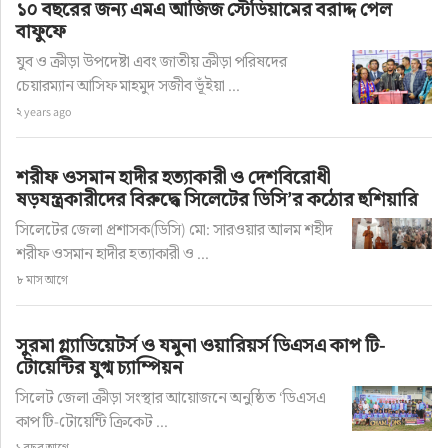
১০ বছরের জন্য এমএ আজিজ স্টেডিয়ামের বরাদ্দ পেল
বাফুফে
যুব ও ক্রীড়া উপদেষ্টা এবং জাতীয় ক্রীড়া পরিষদের
চেয়ারম্যান আসিফ মাহমুদ সজীব ভূঁইয়া ...
২ years ago
ফিচার
নির্বাচনে নিরাপত্তা ও সৌহার্দ্য: মাঠ
শরীফ ওসমান হাদীর হত্যাকারী ও দেশবিরোধী
ষড়যন্ত্রকারীদের বিরুদ্ধে সিলেটের ডিসি’র কঠোর হুশিয়ারি
থেকে একজন গণমাধ্যমকর্মীর কথা:
সিলেটের জেলা প্রশাসক(ডিসি) মো: সারওয়ার আলম শহীদ
উৎফল বড়ুয়া
শরীফ ওসমান হাদীর হত্যাকারী ও ...
৮ মাস আগে
লেখক: সিলেট নিউজ ওয়ার্ল্ড
সুরমা গ্ল্যাডিয়েটর্স ও যমুনা ওয়ারিয়র্স ডিএসএ কাপ টি-
অ+
অ-
টোয়েন্টির যুগ্ম চ্যাম্পিয়ন
প্রকাশ: ৬ মাস আগে
সিলেট জেলা ক্রীড়া সংস্থার আয়োজনে অনুষ্ঠিত ‘ডিএসএ
কাপ টি-টোয়েন্টি ক্রিকেট ...
১ বছর আগে