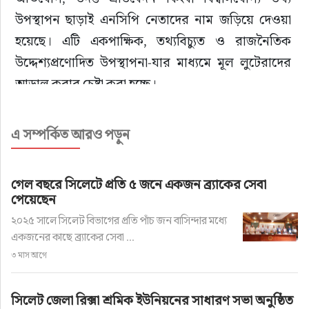
উপস্থাপন ছাড়াই এনসিপি নেতাদের নাম জড়িয়ে দেওয়া 
হয়েছে। এটি একপাক্ষিক, তথ্যবিচ্যুত ও রাজনৈতিক 
উদ্দেশ্যপ্রণোদিত উপস্থাপনা-যার মাধ্যমে মূল লুটেরাদের 
আড়াল করার চেষ্টা করা হচ্ছে।
এনসিপির নেতারা জানান, জাতীয় নাগরিক পার্টি একটি 
এ সম্পর্কিত আরও পড়ুন
নৈতিক, জনমুখী ও গণমানুষের অধিকারভিত্তিক 
রাজনৈতিক প্ল্যাটফর্ম। ২০২৪ সালের গণআন্দোলনে শহীদ 
গেল বছরে সিলেটে প্রতি ৫ জনে একজন ব্র্যাকের সেবা
ও আহতদের আত্মত্যাগে পরিশুদ্ধ হয়ে এনসিপি পথচলা 
পেয়েছেন
শুরু করেছে। দলটির লক্ষ্য-বাংলাদেশকে দুর্নীতিবাজ, 
২০২৫ সালে সিলেট বিভাগের প্রতি পাঁচ জন বাসিন্দার মধ্যে
লুটেরা ও ক্ষমতার অপব্যবহারকারীদের হাত থেকে মুক্ত 
একজনের কাছে ব্র্যাকের সেবা ...
করে দেশপ্রেমিক, সাহসী ও সৎ মানুষদের নেতৃত্বে প্রতিষ্ঠিত 
৩ মাস আগে
করা।
সিলেট জেলা রিক্সা শ্রমিক ইউনিয়নের সাধারণ সভা অনুষ্ঠিত