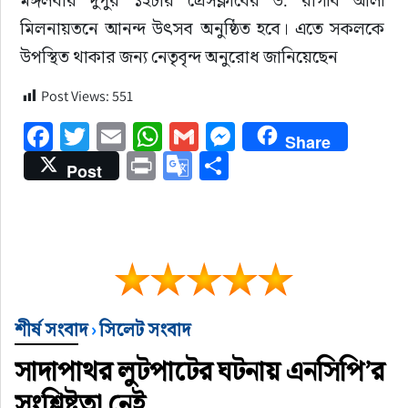
মিলনায়তনে আনন্দ উৎসব অনুষ্ঠিত হবে। এতে সকলকে 
উপস্থিত থাকার জন্য নেতৃবৃন্দ অনুরোধ জানিয়েছেন
Post Views:
551
Facebook
Twitter
Email
WhatsApp
Gmail
Messenger
Share
Print
Google
Share
Post
Translate
শীর্ষ সংবাদ
›
সিলেট সংবাদ
সাদাপাথর লুটপাটের ঘটনায় এনসিপি’র
সংশ্লিষ্টতা নেই