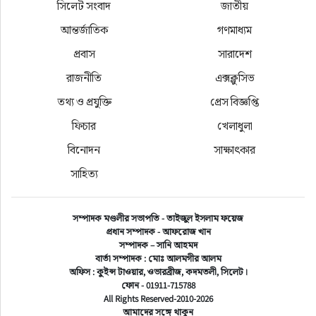
সিলেট সংবাদ
জাতীয়
চৌধুরী এ নির্দশনা জারি করেন।
আন্তর্জাতিক
গণমাধ্যম
পুলিশের শর্তসমূহ হচ্ছে, তেল সংগ্রহকারী ব্যক্তির অবশ্যই 
প্রবাস
সারাদেশ
বৈধ লাইসেন্স থাকতে হবে। সেই সাথে মোটরসাইকেলটি 
রাজনীতি
এক্সক্লুসিভ
অবশ্যই রেজিস্ট্রশনকৃত হতে হবে। এছাড়া মোটরসাইকেল 
তথ্য ও প্রযুক্তি
প্রেস বিজ্ঞপ্তি
চালক ও আরোহির উভয়ের স্বচ্ছ ভাইজারযুক্ত হেলমেট 
ফিচার
খেলাধুলা
থাকতে হবে।এসব তথ্য নিশ্চিত করেন মহানগর পুলিশের 
বিনোদন
সাক্ষাৎকার
উপ কমিশনার মনজুরুল আলম। তিনি জানান, পুলিশের 
শর্ত না মানলে পাম্প থেকে তেল সরবরাহ করা হবে না। 
সাহিত্য
সেই সাথে কেউ কোন বিশৃঙ্খলার চেষ্টা করলে আইননানুগ 
ব্যবস্থা নেয়া হবে।
সম্পাদক মণ্ডলীর সভাপতি - তাইজুল ইসলাম ফয়েজ
প্রধান সম্পাদক - আফরোজ খান
সম্পাদক – সানি আহমদ
বার্তা সম্পাদক : মোঃ আলমগীর আলম
অফিস : কুইন্স টাওয়ার, ওভারব্রীজ, কদমতলী, সিলেট।
ফোন - 01911-715788
All Rights Reserved-2010-2026
আমাদের সঙ্গে থাকুন