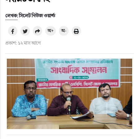
লেখক: সিলেট নিউজ ওয়ার্ল্ড
অ+
অ-
প্রকাশ: ১২ মাস আগে