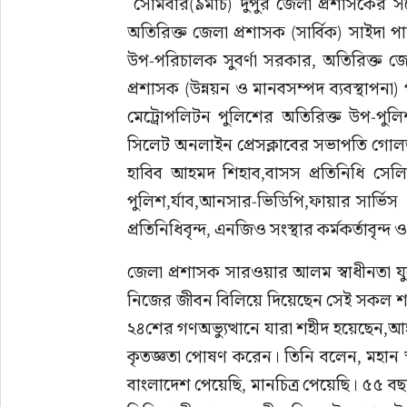
 সোমবার(৯মার্চ) দুপুর জেলা প্রশাসকের সম্মেলন কক্ষে অনুষ্ঠিত এই সভাটি পরিচালনা করেন, সিলেটের 
অতিরিক্ত জেলা প্রশাসক (সার্বিক) সাইদা 
উপ-পরিচালক সুবর্ণা সরকার, অতিরিক্ত জেল
প্রশাসক (উন্নয়ন ও মানবসম্পদ ব্যবস্থাপনা) 
মেট্রোপলিটন পুলিশের অতিরিক্ত উপ-পুল
সিলেট অনলাইন প্রেসক্লাবের সভাপতি গো
হাবিব আহমদ শিহাব,বাসস প্রতিনিধি সেলি
পুলিশ,র্যাব,আনসার-ভিডিপি,ফায়ার সার্ভিস  ও 
প্রতিনিধিবৃন্দ, এনজিও সংস্থার কর্মকর্তাবৃন্দ 
জেলা প্রশাসক সারওয়ার আলম স্বাধীনতা যুদ্
নিজের জীবন বিলিয়ে দিয়েছেন সেই সকল শহী
২৪শের গণঅভ্যুত্থানে যারা শহীদ হয়েছেন,আহ
কৃতজ্ঞতা পোষণ করেন। তিনি বলেন, মহান স্বাধ
বাংলাদেশ পেয়েছি, মানচিত্র পেয়েছি। ৫৫