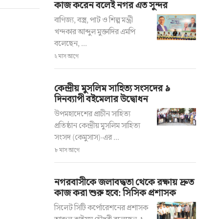
কাজ করেন বলেই নগর এত সুন্দর ​
বাণিজ্য, বস্ত্র, পাট ও শিল্প মন্ত্রী
খন্দকার আব্দুল মুক্তাদির এমপি
বলেছেন, ...
২ মাস আগে
কেন্দ্রীয় মুসলিম সাহিত্য সংসদের ৯
দিনব্যাপী বইমেলার উদ্বোধন
উপমহাদেশের প্রাচীন সাহিত্য
প্রতিষ্ঠান কেন্দ্রীয় মুসলিম সাহিত্য
সংসদ (কেমুসাস)-এর ...
৮ মাস আগে
নগরবাসীকে জলাবদ্ধতা থেকে রক্ষায় দ্রুত
কাজ করা শুরু হবে: সিসিক প্রশাসক
সিলেট সিটি কর্পোরেশনের প্রশাসক