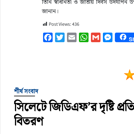
তিনি স্বাধীনতা ও জাতীয় দিবস উদযাপন উপ
জানান।
Post Views:
436
Facebook
Twitter
Email
WhatsApp
Gmail
Mess
S
শীর্ষ সংবাদ
সিলেটে জিডিএফ’র দৃষ্টি প্রতি
বিতরণ