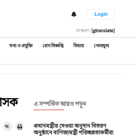
Login
সংস্করণ:
[gtranslate]
তথ্য ও প্রযুক্তি
প্রেস বিজ্ঞপ্তি
ফিচার
খেলাধুলা
শাসক
এ সম্পর্কিত আরও পড়ুন
প্রধানমন্ত্রীর দেওয়া অনুদান বিতরণ
অ-
অনুষ্ঠানে বাণিজ্যমন্ত্রী ​পরিচ্ছন্নতাকর্মীরা