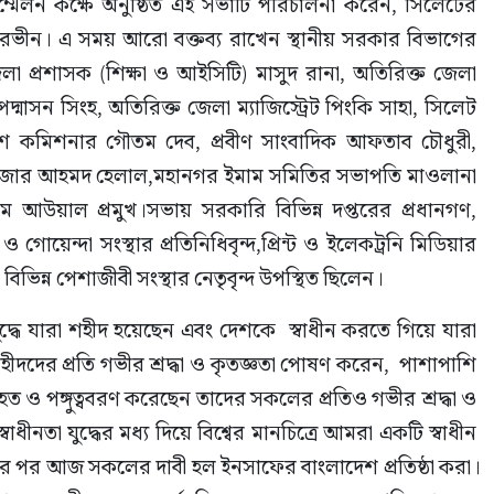
পারভীন। এ সময় আরো বক্তব্য রাখেন স্থানীয় সরকার বিভাগের 
া প্রশাসক (শিক্ষা ও আইসিটি) মাসুদ রানা, অতিরিক্ত জেলা 
পদ্মাসন সিংহ, অতিরিক্ত জেলা ম্যাজিস্ট্রেট পিংকি সাহা, সিলেট 
িশ কমিশনার গৌতম দেব, প্রবীণ সাংবাদিক আফতাব চৌধুরী, 
লজার আহমদ হেলাল,মহানগর ইমাম সমিতির সভাপতি মাওলানা 
ম আউয়াল প্রমুখ।সভায় সরকারি বিভিন্ন দপ্তরের প্রধানগণ, 
গোয়েন্দা সংস্থার প্রতিনিধিবৃন্দ,প্রিন্ট ও ইলেকট্রনি মিডিয়ার 
ও বিভিন্ন পেশাজীবী সংস্থার নেতৃবৃন্দ উপস্থিত ছিলেন।  
ধে যারা শহীদ হয়েছেন এবং দেশকে  স্বাধীন করতে গিয়ে যারা 
দদের প্রতি গভীর শ্রদ্ধা ও কৃতজ্ঞতা পোষণ করেন,  পাশাপাশি 
ত ও পঙ্গুত্ববরণ করেছেন তাদের সকলের প্রতিও গভীর শ্রদ্ধা ও 
ীনতা যুদ্ধের মধ্য দিয়ে বিশ্বের মানচিত্রে আমরা একটি স্বাধীন 
 বছর পর আজ সকলের দাবী হল ইনসাফের বাংলাদেশ প্রতিষ্ঠা করা।