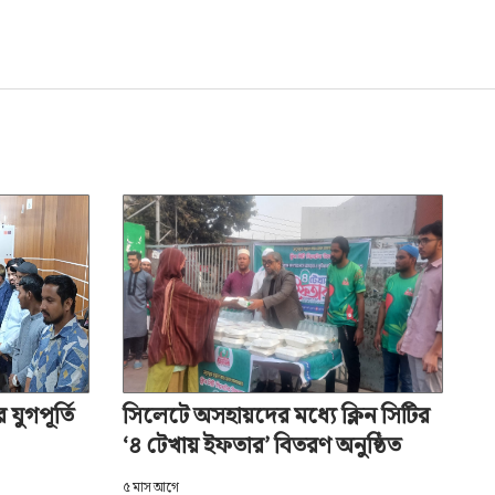
যুগপূর্তি
সিলেটে অসহায়দের মধ্যে ক্লিন সিটির
‘৪ টেখায় ইফতার’ বিতরণ অনুষ্ঠিত
৫ মাস আগে