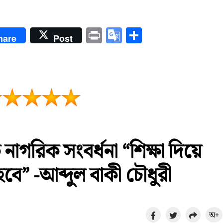
enger
Print
Google
Share
hare
Post
Translate
াগরিক সংবর্ধনা “শিক্ষা দিয়ে
 -আব্দুল বাকী চৌধুরী
অ+