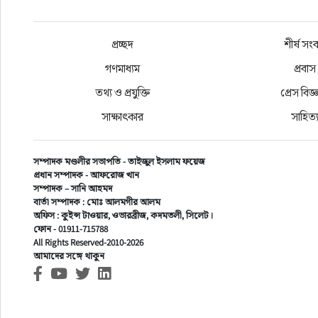
হয়েছে। আপনাদের সহযোগিতা নিয়ে আমি দেশ
নিয়ে কিছু কাজ করতে চাই। তিনি বলেন, সিলে
প্রচ্ছদ
শীর্ষ সং
গণমাধ্যম
প্রবাস
অনুষ্ঠানে আরো বক্তব্য রাখেন, সংবর্ধি
এডভোকেট মুহিবুর রহমান,এডভোকেট সাজ্জা
তথ্য ও প্রযুক্তি
প্রেস বিজ্ঞ
জমির উদ্দিন,বিশিষ্ট মুরব্বি এম এ রহিম প্রম
সাক্ষাৎকার
সাহিত্
সম্পাদক মণ্ডলীর সভাপতি - তাইজুল ইসলাম ফয়েজ
প্রধান সম্পাদক - আফরোজ খান
সম্পাদক – সানি আহমদ
বার্তা সম্পাদক : মোঃ আলমগীর আলম
অফিস : কুইন্স টাওয়ার, ওভারব্রীজ, কদমতলী, সিলেট।
শীর্ষ সংবাদ
›
সিলেট সংবাদ
ফোন - 01911-715788
All Rights Reserved-2010-2026
৪ দফা দাবি বাস্তবায়নে কেমিস্
আমাদের সঙ্গে থাকুন
জেলার মানববন্ধন