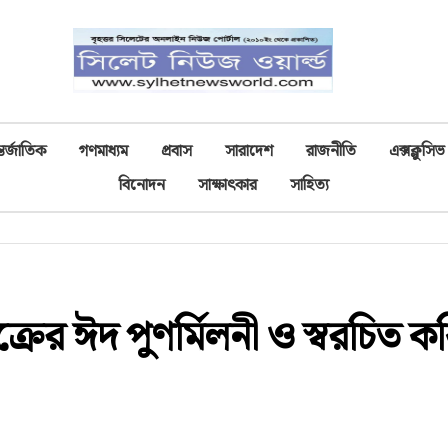
তর্জাতিক
গণমাধ্যম
প্রবাস
সারাদেশ
রাজনীতি
এক্সক্লুসিভ
বিনোদন
সাক্ষাৎকার
সাহিত্য
ক্রের ঈদ পুণর্মিলনী ‎ও স্বরচিত ক