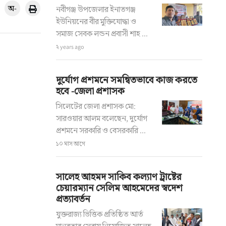
অ-
নবীগঞ্জ উপজেলার ইনাতগঞ্জ
ইউনিয়নের বীর মুক্তিযোদ্ধা ও
সমাজ সেবক লন্ডন প্রবাসী শাহ ...
২ years ago
দুর্যোগ প্রশমনে সমন্বিতভাবে কাজ করতে
হবে -জেলা প্রশাসক
সিলেটের জেলা প্রশাসক মো:
সারওয়ার আলম বলেছেন, দুর্যোগ
প্রশমনে সরকারি ও বেসরকারি ...
১০ মাস আগে
সালেহ আহমদ সাকিব কল্যাণ ট্রাষ্টের
চেয়ারম্যান সেলিম আহমেদের স্বদেশ
প্রত্যাবর্তন
যুক্তরাজ্য ভিত্তিক প্রতিষ্ঠিত আর্ত