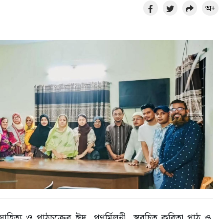
অ+
সাহিত্য ও পাঠচক্রের ঈদ  পুণর্মিলনী ‎ স্বরচিত কবিতা পাঠ ও 