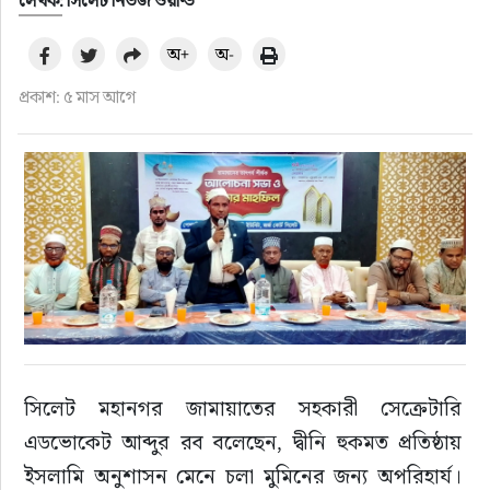
লেখক: সিলেট নিউজ ওয়ার্ল্ড
অ+
অ-
প্রকাশ: ৫ মাস আগে
সিলেট মহানগর জামায়াতের সহকারী সেক্রেটারি 
এডভোকেট আব্দুর রব বলেছেন, দ্বীনি হুকমত প্রতিষ্ঠায় 
ইসলামি অনুশাসন মেনে চলা মুমিনের জন্য অপরিহার্য। 