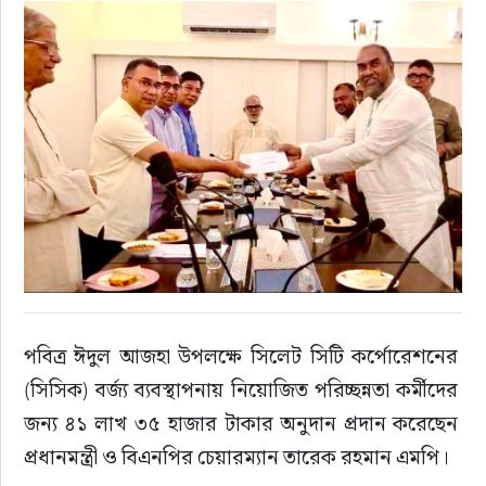
রাজনীতি
এক্সক্লুসিভ
তথ্য ও প্রযুক্তি
প্রেস বিজ্ঞপ্তি
ফিচার
খেলাধুলা
পবিত্র ঈদুল আজহা উপলক্ষে সিলেট সিটি কর্পোরেশনের 
(সিসিক) বর্জ্য ব্যবস্থাপনায় নিয়োজিত পরিচ্ছন্নতা কর্মীদের 
বিনোদন
জন্য ৪১ লাখ ৩৫ হাজার টাকার অনুদান প্রদান করেছেন 
প্রধানমন্ত্রী ও বিএনপির চেয়ারম্যান তারেক রহমান এমপি।
সাক্ষাৎকার