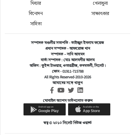
শেষদিন পর্যন্ত চলবে।
ফিচার
খেলাধুলা
বিনোদন
সাক্ষাৎকার
সাহিত্য
সম্পাদক মণ্ডলীর সভাপতি - তাইজুল ইসলাম ফয়েজ
প্রধান সম্পাদক - আফরোজ খান
সাক্ষাৎকার
সম্পাদক – সানি আহমদ
বার্তা সম্পাদক : মোঃ আলমগীর আলম
সিলেটে যথাযোগ্য মর্যাদায় জেনারেল
অফিস : কুইন্স টাওয়ার, ওভারব্রীজ, কদমতলী, সিলেট।
ফোন - 01911-715788
ওসমানীর ৪২তম
All Rights Reserved-2010-2026
আমাদের সঙ্গে থাকুন
লেখক: সিলেট নিউজ ওয়ার্ল্ড
মোবাইল অ্যাপস ডাউনলোড করুন
অ+
অ-
প্রকাশ: ৬ মাস আগে
স্বত্ব © ২০১০ সিলেট নিউজ ওয়ার্ল্ড