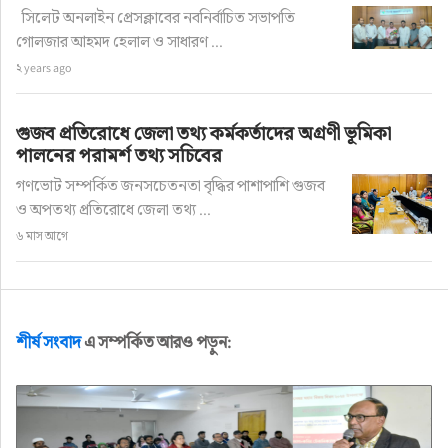
সিলেট অনলাইন প্রেসক্লাবের নবনির্বাচিত সভাপতি
গোলজার আহমদ হেলাল ও সাধারণ ...
২ years ago
গুজব প্রতিরোধে জেলা তথ্য কর্মকর্তাদের অগ্রণী ভূমিকা
পালনের পরামর্শ তথ্য সচিবের
গণভোট সম্পর্কিত জনসচেতনতা বৃদ্ধির পাশাপাশি গুজব
ও অপতথ্য প্রতিরোধে জেলা তথ্য ...
৬ মাস আগে
শীর্ষ সংবাদ
এ সম্পর্কিত আরও পড়ুন: