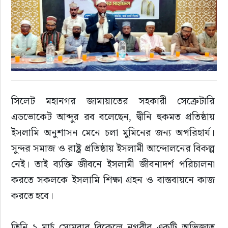
রাজনীতি
এক্সক্লুসিভ
তথ্য ও প্রযুক্তি
সিলেট মহানগর জামায়াতের সহকারী সেক্রেটারি 
প্রেস বিজ্ঞপ্তি
এডভোকেট আব্দুর রব বলেছেন, দ্বীনি হুকমত প্রতিষ্ঠায় 
ইসলামি অনুশাসন মেনে চলা মুমিনের জন্য অপরিহার্য। 
ফিচার
সুন্দর সমাজ ও রাষ্ট্র প্রতিষ্ঠায় ইসলামী আন্দোলনের বিকল্প 
খেলাধুলা
নেই। তাই ব্যক্তি জীবনে ইসলামী জীবনাদর্শ পরিচালনা 
করতে সকলকে ইসলামি শিক্ষা গ্রহন ও বাস্তবায়নে কাজ 
বিনোদন
করতে হবে।
সাক্ষাৎকার
তিনি ২ মার্চ সোমবার বিকেলে নগরীর একটি অভিজাত 