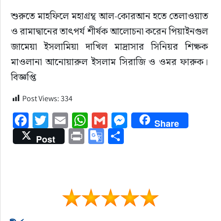
শুরুতে মাহফিলে মহাগ্রন্থ আল-কোরআন হতে তেলাওয়াত 
ও রামাদ্বানের তাৎপর্য শীর্ষক আলোচনা করেন পিয়াইনগুল 
জামেয়া ইসলামিয়া দাখিল মাদ্রাসার সিনিয়র শিক্ষক 
মাওলানা আনোয়ারুল ইসলাম সিরাজি ও ওমর ফারুক। 
বিজ্ঞপ্তি
Post Views:
334
Facebook
Twitter
Email
WhatsApp
Gmail
Messenger
Share
Print
Google
Share
Post
Translate