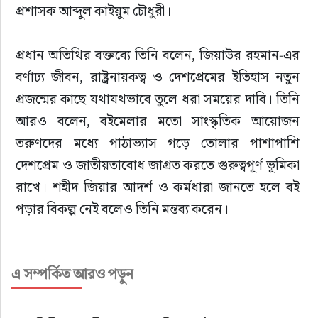
প্রশাসক আব্দুল কাইয়ুম চৌধুরী।
প্রধান অতিথির বক্তব্যে তিনি বলেন, জিয়াউর রহমান-এর 
বর্ণাঢ্য জীবন, রাষ্ট্রনায়কত্ব ও দেশপ্রেমের ইতিহাস নতুন 
প্রজন্মের কাছে যথাযথভাবে তুলে ধরা সময়ের দাবি। তিনি 
আরও বলেন, বইমেলার মতো সাংস্কৃতিক আয়োজন 
তরুণদের মধ্যে পাঠাভ্যাস গড়ে তোলার পাশাপাশি 
দেশপ্রেম ও জাতীয়তাবোধ জাগ্রত করতে গুরুত্বপূর্ণ ভূমিকা 
রাখে। শহীদ জিয়ার আদর্শ ও কর্মধারা জানতে হলে বই 
পড়ার বিকল্প নেই বলেও তিনি মন্তব্য করেন।
সংগঠনের সভাপতি সাজন আহমদ সাজুর সভাপতিত্বে এবং 
এ সম্পর্কিত আরও পড়ুন
ভারপ্রাপ্ত সাধারণ সম্পাদক মাজহারুল ইসলাম মেননের 
পরিচালনায় অনুষ্ঠানে বিশেষ অতিথি হিসেবে বক্তব্য 