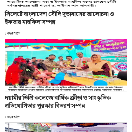
কবি জেনারুল হক, গীতিকবি বাহা উদ্দিন বাহার, কবি সুফি 
আকবর, আলোর অন্বেষণ সদস্য আকবর হোসেন। 
সিলেটে বাংলাদেশ সৌদি দূতাবাসের আলোচনা ও
অনুষ্ঠানে বিভিন্ন রাজনৈতিক, সামাজিক ও সাংস্কৃতিক 
ইফতার মাহফিল সম্পন্ন
সংগঠনের নেতৃবৃন্দ, কবি-সাহিত্যিক, সাংবাদিক এবং 
১ বছর আগে
বিপুলসংখ্যক পাঠক-দর্শক উপস্থিত ছিলেন। অনুষ্ঠানের 
শুরুতে পবিত্র কোরআন তেলাওয়াত করেন কমল সাহিত্য 
পরিষদ সিলেটের সদস্য মোস্তাক আহমদ সাকেল।
উল্লেখ্য, ৫ এপ্রিল থেকে ১৫ এপ্রিল পর্যন্ত প্রতিদিন সকাল 
১১টা থেকে রাত ৯টা পর্যন্ত সিলেট কেন্দ্রীয় শহিদমিনার 
প্রাঙ্গণে এ গ্রন্থমেলা চলবে। ঢাকাসহ দেশের বিভিন্ন 
দয়ামীর ডিগ্রি কলেজে বার্ষিক ক্রীড়া ও সাংস্কৃতিক
স্বনামধন্য প্রকাশনা প্রতিষ্ঠান এতে অংশগ্রহণ করছে।
প্রতিযোগিতার পুরস্কার বিতরণ সম্পন্ন
১ বছর আগে