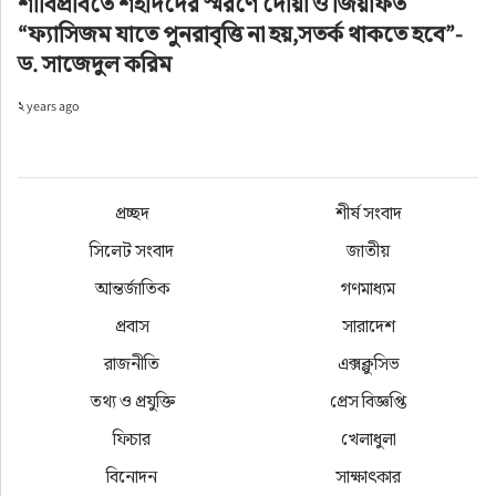
শাবিপ্রবিতে শহীদদের স্মরণে দোয়া ও জিয়াফত
“ফ্যাসিজম যাতে পুনরাবৃত্তি না হয়,সতর্ক থাকতে হবে”-
ড. সাজেদুল করিম
২ years ago
প্রচ্ছদ
শীর্ষ সংবাদ
সিলেট সংবাদ
জাতীয়
বাংলাদেশ স্টুডেন্ট কাউন্সিল সিলেট বিভাগীয়, জেলা ও 
মহানগর ইউনিটের উদ্যোগে সিলেট বিভাগের সর্বস্থরের 
আন্তর্জাতিক
গণমাধ্যম
জনতা ও ছাত্রসমাজকে নিয়ে ফিলিস্তিনে নিরীহ মুসলিম 
প্রবাস
সারাদেশ
হত্যা, গুমের বিরুদ্ধে এবং নেতানিয়াহুর শাস্তির দাবিতে 
রাজনীতি
এক্সক্লুসিভ
বৃহস্পতিবার (১০ এপ্রিল) বিকেল ৩টায় সিলেট নগরীর 
তথ্য ও প্রযুক্তি
প্রেস বিজ্ঞপ্তি
কোর্ট পয়েন্টে “মার্চ ফর গাজা” কর্মসূচী অনুষ্ঠিত হবে।
ফিচার
খেলাধুলা
“মার্চ ফর গাজা” উপলক্ষ্যে এক বিক্ষোভ মিছিল নগরীর 
বিনোদন
সাক্ষাৎকার