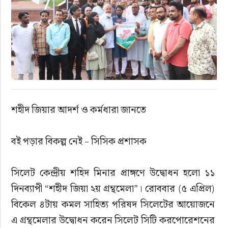
শহীদ জিয়ার আদর্শ ও কর্মধারা জানতে
বই পড়ার বিকল্প নেই – সিসিক প্রশাসক
সিলেট কেন্দ্রীয় শহিদ মিনার প্রাঙ্গণে উদ্বোধন হলো ১১ 
দিনব্যাপী “শহীদ জিয়া ২য় গ্রন্থমেলা”। রোববার (৫ এপ্রিল) 
বিকেল ৪টায় কমল সাহিত্য পরিষদ সিলেটের আয়োজনে 
এ গ্রন্থমেলার উদ্বোধন করেন সিলেট সিটি করপোরেশনের 