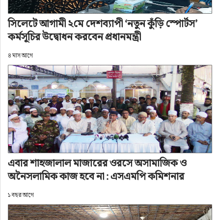
সাইদুল ইসলাম, তারেক মাহমুদসহ বিভিন্ন শ্রেণি-পেশার 
সিলেটে আগামী ২মে দেশব্যাপী ‘নতুন কুঁড়ি স্পোর্টস’
বিশিষ্টজন।
কর্মসূচির উদ্বোধন করবেন প্রধানমন্ত্রী
৪ মাস আগে
শীর্ষ সংবাদ
সিলেট হলি বাজার পরিদর্শনে সিলেটের
পুলিশ কমিশনার আবদুল কুদ্দুস চৌধুরী
এবার শাহজালাল মাজারের ওরসে অসামাজিক ও
লেখক: সিলেট নিউজ ওয়ার্ল্ড
অনৈসলামিক কাজ হবে না : এসএমপি কমিশনার
অ+
অ-
১ বছর আগে
প্রকাশ: ৬ মাস আগে