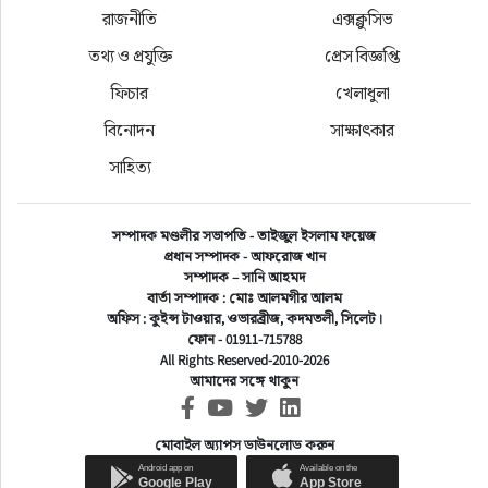
বাজারের মাধ্যমে জনসাধারণ ন্যায্য মূল্যে নিত্য 
রাজনীতি
এক্সক্লুসিভ
প্রয়োজনীয় পণ্য বিক্রয়ের বিষয়টি আমাকে মুগ্ধ করেছে। 
তথ্য ও প্রযুক্তি
প্রেস বিজ্ঞপ্তি
তিনি বলেন, উৎপাদক থেকে সরাসরি পণ্য এনে বিক্রি 
ফিচার
খেলাধুলা
করলে নিম্ন ও মধ্য আয়ের লোকজন পণ্য ক্রয় করে সস্তির 
বিনোদন
সাক্ষাৎকার
পাবেন। বাজার দর থেকে হলি বাজারে কম দামে পণ্য বিক্রি 
সাহিত্য
করায় সংশ্লিষ্ট সকলকে ধন্যবাদ জানিয়ে সাশ্রয়ী মূল্যে পণ্য 
ক্রয় করার জন্য তিনি সর্বসাধারণের প্রতি আহ্বান জানান।
সম্পাদক মণ্ডলীর সভাপতি - তাইজুল ইসলাম ফয়েজ
প্রধান সম্পাদক - আফরোজ খান
সম্পাদক – সানি আহমদ
পুলিশ কমিশনার গত ১৭ ফেব্রুয়ারি সোমবার রাতে নগরীর 
বার্তা সম্পাদক : মোঃ আলমগীর আলম
লালবাজারস্থ আল-ফালাহ কমপ্লেক্সের ৪র্থ তলায় হলি ক্ষুদ্র 
অফিস : কুইন্স টাওয়ার, ওভারব্রীজ, কদমতলী, সিলেট।
ফোন - 01911-715788
ব্যবসায়ী সমবায় সমিতি লিমিটেড এর সর্বনিম্ন মূল্যে 
All Rights Reserved-2010-2026
আমাদের সঙ্গে থাকুন
নিত্যপ্রয়োজনীয় পণ্য বিক্রির প্রতিষ্ঠান হলি বাজার 
পরিদর্শন শেষে আয়োজিত আলোচনা সভায় প্রধান 
মোবাইল অ্যাপস ডাউনলোড করুন
অতিথির বক্তব্যে উপরোক্ত কথাগুলো বলেন।