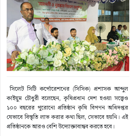
রাজনীতি
এক্সক্লুসিভ
তথ্য ও প্রযুক্তি
প্রেস বিজ্ঞপ্তি
ফিচার
 সিলেট সিটি কর্পোরেশনের (সিসিক) প্রশাসক আব্দুল 
খেলাধুলা
কাইয়ুম চৌধুরী বলেছেন, কৃষিপ্রধান দেশ হওয়া সত্ত্বেও 
১০০ বছরের পুরোনো প্রতিষ্ঠান কৃষি বিপণন অধিদপ্তর 
বিনোদন
যেভাবে বিস্তৃতি লাভ করার কথা ছিল, সেভাবে হয়নি। এই 
প্রতিষ্ঠানকে আরও বেশি উদ্যোক্তাবান্ধব করতে হবে।
সাক্ষাৎকার