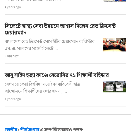
ফিনান্সিয়াল এক্সপ্রেস-এর ব্যুরো প্রধান ইকবাল সিদ্দিকী, 
২ years ago
সাবেক সভাপতি ও সময় টেলিভিশনের বিশেষ প্রতিনিধি 
ইকরামুল কবির, মেট্রোপলিটন সাংবাদিক ইউনিয়ন 
সিলেটে স্বাস্থ্য সেবা উন্নয়নে আশ্বাস দিলেন রেড ক্রিসেন্ট
সিলেটের সাধারণ সম্পাদক ও দৈনিক আমার দেশ-এর 
চেয়ারম্যান
সিলেট ব্যুরো প্রধান খালেদ আহমদ এবং মাধ্যমিক ও উচ্চ 
বাংলাদেশ রেড ক্রিসেন্ট সোসাইটির চেয়ারম্যান ব্যারিস্টার
মাধ্যমিক শিক্ষা বোর্ড সিলেটের স্কুল পরিদর্শক আবু মূসা 
এম. এ. সালামের সঙ্গে সিলেটে ...
মো. তারেক।
১ মাস আগে
অনুষ্ঠানে ধন্যবাদ বক্তব্য দেন সিলেট প্রেসক্লাবের সাধারণ 
আবু সাইদ হত্যা কাণ্ডে বেরোবির ৭১ শিক্ষার্থী বহিষ্কার
সম্পাদক মোহাম্মদ সিরাজুল ইসলাম। এ সময় উপস্থিত 
বেগম রোকেয়া বিশ্ববিদ্যালয়ে বৈষম্যবিরোধী ছাত্র
ছিলেন বাংলাদেশ নারী ক্রিকেট দলের সিলেট ম্যানেজার ও 
আন্দোলনে শিক্ষার্থীদের ওপর হামলা, ...
নারী উদ্যোক্তা সেলিনা চৌধুরী, জাতীয় নাগরিক পার্টি 
২ years ago
সিলেট মহানগরের আহ্বায়ক অ্যাডভোকেট আব্দুর রহমান 
আফজল, সিলেট সদর উপজেলা বিএনপির সভাপতি আবুল 
কাশেম, দক্ষিণ সুরমা উপজেলা বিএনপির সাধারণ 
জাতীয়
›
শীর্ষ সংবাদ
এ সম্পর্কিত আরও পড়ুন: