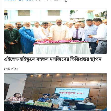
সম্পাদক কোহিনূর আহমেদ, সিলেট মেট্রোপলিটন 
সাংবাদিক ইউনিয়নের সভাপতি বদরুদ্দোজা বদর, দৈনিক 
সিলেট মিররের সম্পাদক জিয়াউস শামস শাহীন, সিনিয়র 
সাংবাদিক ও চ্যানেল এস-ইউকে’র বিশেষ প্রতিনিধি আব্দুল 
মালিক জাকা, দৈনিক ইত্তেফাকের সিলেট ব্যুরো প্রধান 
হুমায়ুন রশীদ চৌধুরী, দৈনিক নয়া দিগন্তের সিলেট ব্যুরো 
প্রধান আব্দুল কাদের তাপাদার, বাংলাদেশ সংবাদ সংস্থা 
(বাসস) সিলেট ব্যুরো প্রধান, গল্পকার সেলিম আউয়াল, 
এইডেড হাইস্কুলে বহুতল মসজিদের ভিত্তিপ্রস্তর স্থাপন
সিলেট সিটি কর্পোরেশনের শিক্ষা কর্মকর্তা নেহার রঞ্জন 
১ সপ্তাহ আগে
পুরকায়স্থ, সিসিএস-সিলেটের আহ্বায়ক ইমদাদুল হক 
জীবন, সিনিয়র সাংবাদিক নূর আহমদ, সিলেট প্রেসক্লাব 
সদস্য জুনেদ আহমদ চৌধুরী, শহীদুল ইসলাম, আব্দুল্লাহ 
আল নোমান, জেনারুল ইসলাম, মাসুম আহমদ চৌধুরী, 
কানন চন্দ, শংকর দাস, শামীম আহমদ, শাকিল আহমেদ, 
জিএইচ সুফিয়ান, তাহমিদ আহমেদ, মাজেদ আহমেদ, 