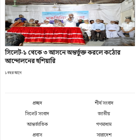
সিলেট-১ থেকে ৩ আসনে অন্তর্ভুক্ত করলে কঠোর
আন্দোলনের হুশিয়ারি
১ বছর আগে
প্রচ্ছদ
শীর্ষ সংবাদ
সিলেট মেট্রোপলিটন পুলিশ কমিশনার মোঃ আবদুল কুদ্দুস 
সিলেট সংবাদ
জাতীয়
চৌধুরী বলেছেন, পবিত্র মাহে রমজানকে সামনে রেখে 
আন্তর্জাতিক
গণমাধ্যম
মানুষ নিত্য প্রয়োজনীয় জিনিস ন্যায্য মূল্যে পাচ্ছেন এটা 
প্রশংসনীয়। হলি ক্ষুদ্র ব্যবসায়ী সমবায় সমিতির হলি 
প্রবাস
সারাদেশ