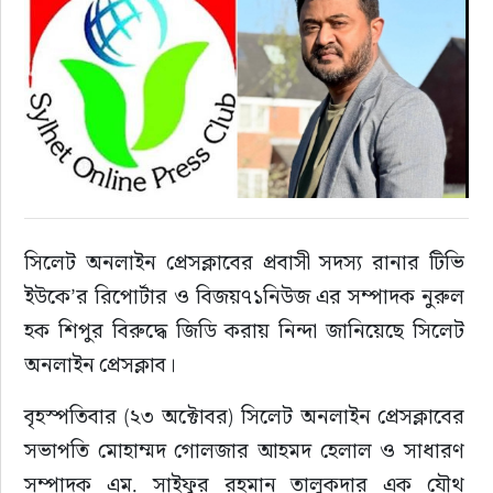
রাজনীতি
এক্সক্লুসিভ
তথ্য ও প্রযুক্তি
প্রেস বিজ্ঞপ্তি
সিলেট অনলাইন প্রেসক্লাবের প্রবাসী সদস্য রানার টিভি 
ফিচার
ইউকে’র রিপোর্টার ও বিজয়৭১নিউজ এর সম্পাদক নুরুল 
হক শিপুর বিরুদ্ধে জিডি করায় নিন্দা জানিয়েছে সিলেট 
খেলাধুলা
অনলাইন প্রেসক্লাব।
বিনোদন
বৃহস্পতিবার (২৩ অক্টোবর) সিলেট অনলাইন প্রেসক্লাবের 
সভাপতি মোহাম্মদ গোলজার আহমদ হেলাল ও সাধারণ 
সাক্ষাৎকার
সম্পাদক এম. সাইফুর রহমান তালুকদার এক যৌথ 