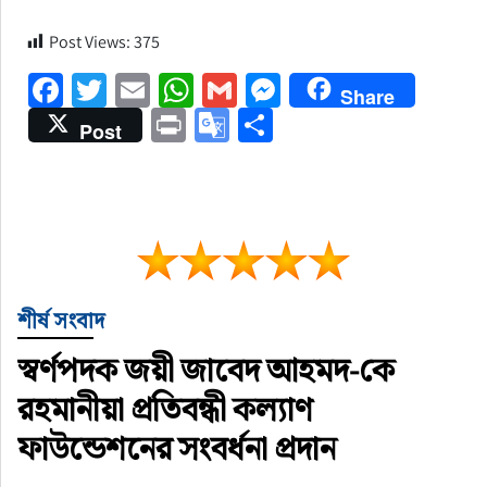
Post Views:
375
Facebook
Twitter
Email
WhatsApp
Gmail
Messenger
Share
Print
Google
Share
Post
Translate
শীর্ষ সংবাদ
স্বর্ণপদক জয়ী জাবেদ আহমদ-কে
রহমানীয়া প্রতিবন্ধী কল্যাণ
ফাউন্ডেশনের সংবর্ধনা প্রদান