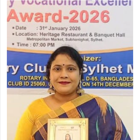
রাজনীতি
এক্সক্লুসিভ
তথ্য ও প্রযুক্তি
প্রেস বিজ্ঞপ্তি
ফিচার
খেলাধুলা
বিনোদন
সাক্ষাৎকার