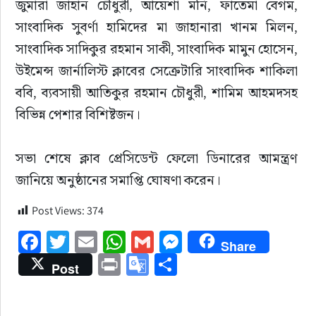
জুমারা জাহান চৌধুরী, আয়েশা মনি, ফাতেমা বেগম, 
সাংবাদিক সুবর্ণা হামিদের মা জাহানারা খানম মিলন, 
সাংবাদিক সাদিকুর রহমান সাকী, সাংবাদিক মামুন হোসেন, 
উইমেন্স জার্নালিস্ট ক্লাবের সেক্রেটারি সাংবাদিক শাকিলা 
ববি, ব্যবসায়ী আতিকুর রহমান চৌধুরী, শামিম আহমদসহ 
বিভিন্ন পেশার বিশিষ্টজন।
সভা শেষে ক্লাব প্রেসিডেন্ট ফেলো ডিনারের আমন্ত্রণ 
জানিয়ে অনুষ্ঠানের সমাপ্তি ঘোষণা করেন।
Post Views:
374
Facebook
Twitter
Email
WhatsApp
Gmail
Messenger
Share
Print
Google
Share
Post
Translate