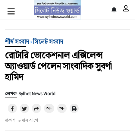
প্রচ্ছদ
শীর্ষ সংবাদ
শীর্ষ সংবাদ
›
সিলেট সংবাদ
সিলেট সংবাদ
রোটারি ভোকেশনাল এক্সিলেন্স
অ্যাওয়ার্ড পেলেন সাংবাদিক সুবর্ণা
জাতীয়
হামিদ
আন্তর্জাতিক
লেখক: Sylhet News World
গণমাধ্যম
অ+
অ-
প্রবাস
প্রকাশ: ৬ মাস আগে
সারাদেশ