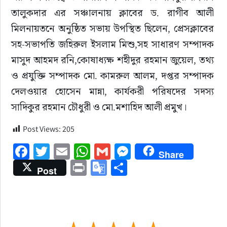
তালুকদার এর সঞ্চালনায় ক্লাবের ড. রাগীব আলী 
মিলনায়তনে অনুষ্ঠিত সভায় উপস্থিত ছিলেন, প্রেসক্লাবের 
সহ-সভাপতি জহিরুল ইসলাম মিশু,সহ সাধারণ সম্পাদক 
মাসুদ আহমদ রনি,কোষাধ্যক্ষ শহীদুর রহমান জুয়েল, তথ্য 
ও প্রযুক্তি সম্পাদক মো. কামরুল আলম, দপ্তর সম্পাদক 
দেলওয়ার হোসেন মান্না, কার্যকরী পরিষদের সদস্য 
সাদিকুর রহমান চৌধুরী ও মো.মশাহিদ আলী প্রমুখ।
Post Views:
205
Facebook
Twitter
Email
WhatsApp
Gmail
Messenger
Share
Print
Google
Share
Post
Translate