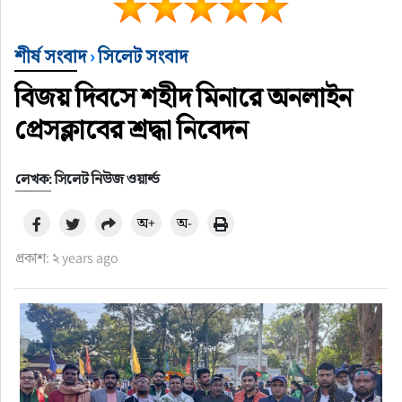
শীর্ষ সংবাদ
›
সিলেট সংবাদ
বিজয় দিবসে শহীদ মিনারে অনলাইন
প্রেসক্লাবের শ্রদ্ধা নিবেদন
লেখক: সিলেট নিউজ ওয়ার্ল্ড
অ+
অ-
প্রকাশ: ২ years ago