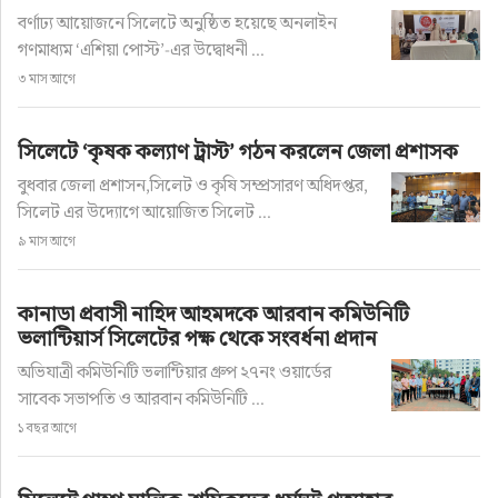
বর্ণাঢ্য আয়োজনে সিলেটে অনুষ্ঠিত হয়েছে অনলাইন
লেখক: সিলেট নিউজ ওয়ার্ল্ড
গণমাধ্যম ‘এশিয়া পোস্ট’-এর উদ্বোধনী ...
৩ মাস আগে
অ+
অ-
প্রকাশ: ২ years ago
সিলেটে ‘কৃষক কল্যাণ ট্রাস্ট’ গঠন করলেন জেলা প্রশাসক
বুধবার জেলা প্রশাসন,সিলেট ও কৃষি সম্প্রসারণ অধিদপ্তর,
সিলেট এর উদ্যোগে আয়োজিত সিলেট ...
৯ মাস আগে
কানাডা প্রবাসী নাহিদ আহমদকে আরবান কমিউনিটি
ভলান্টিয়ার্স সিলেটের পক্ষ থেকে সংবর্ধনা প্রদান
অভিযাত্রী কমিউনিটি ভলান্টিয়ার গ্রুপ ২৭নং ওয়ার্ডের
সাবেক সভাপতি ও আরবান কমিউনিটি ...
১ বছর আগে