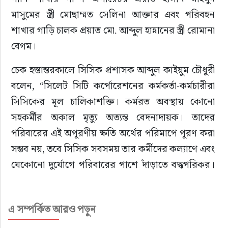
মাসুমের স্ত্রী মোছাম্মত সেলিনা আক্তার এবং পরিবহন 
শাখার গাড়ি চালক প্রয়াত মো. আব্দুল হান্নানের স্ত্রী রোমানা 
বেগম।
চেক হস্তান্তরকালে সিসিক প্রশাসক আব্দুল কাইয়ুম চৌধুরী 
বলেন, “সিলেট সিটি কর্পোরেশনের কর্মকর্তা-কর্মচারীরা 
সিসিকের মূল চালিকাশক্তি। কর্মরত অবস্থায় কোনো 
সহকর্মীর অকাল মৃত্যু অত্যন্ত বেদনাদায়ক। তাদের 
পরিবারের এই অপূরণীয় ক্ষতি অর্থের পরিমাপে পূরণ করা 
সম্ভব নয়, তবে সিসিক সবসময় তার কর্মীদের কল্যাণে এবং 
যেকোনো দুর্যোগে পরিবারের পাশে দাঁড়াতে বদ্ধপরিকর। 
কর্মচারীদের স্বার্থ ও কল্যাণ সুরক্ষা করা আমাদের অন্যতম 
প্রধান দায়িত্ব।”
এ সম্পর্কিত আরও পড়ুন
সিসিকের কর্মীদের আন্তরিকভাবে নগরবাসীর সেবা করার 