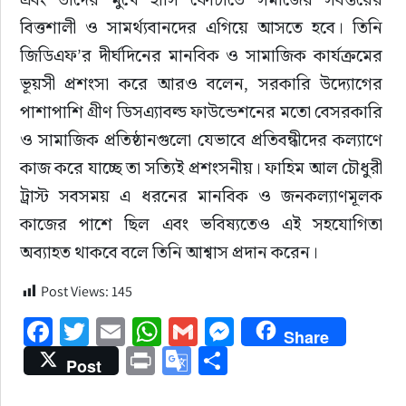
বিত্তশালী ও সামর্থ্যবানদের এগিয়ে আসতে হবে। তিনি 
জিডিএফ’র দীর্ঘদিনের মানবিক ও সামাজিক কার্যক্রমের 
ভূয়সী প্রশংসা করে আরও বলেন, সরকারি উদ্যোগের 
পাশাপাশি গ্রীণ ডিসএ্যাবল্ড ফাউন্ডেশনের মতো বেসরকারি 
ও সামাজিক প্রতিষ্ঠানগুলো যেভাবে প্রতিবন্ধীদের কল্যাণে 
কাজ করে যাচ্ছে তা সত্যিই প্রশংসনীয়। ফাহিম আল চৌধুরী 
ট্রাস্ট সবসময় এ ধরনের মানবিক ও জনকল্যাণমূলক 
কাজের পাশে ছিল এবং ভবিষ্যতেও এই সহযোগিতা 
অব্যাহত থাকবে বলে তিনি আশ্বাস প্রদান করেন।
Post Views:
145
Facebook
Twitter
Email
WhatsApp
Gmail
Messenger
Share
Print
Google
Share
Post
Translate