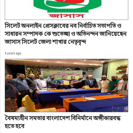
দৈনিক ইনফো বাংলা ব্যাডমিন্টন
টুর্নামেন্টের গ্রান্ড ফাইনাল ও পুরস্কার
সিলেট অনলাইন প্রেসক্লাবের নব নির্বাচিত সভাপতি ও
বিতরণ সম্পন্ন
সাধারন সম্পাদক কে শুভেচ্ছা ও অভিনন্দন জানিয়েছেন
জাসাস সিলেট জেলা শাখার নেতৃবৃন্দ
লেখক: সিলেট নিউজ ওয়ার্ল্ড
২ years ago
অ+
অ-
প্রকাশ: ২ years ago
বৈষম্যহীন সমতার বাংলাদেশ বিনির্মানে অঙ্গীকারবদ্ধ
হতে হবে