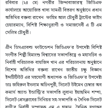
রবিবার (২৪ মে) নগরীর জিন্দাবাজারস্থ জিডিএফ 
সাহিত্য
কার্যালয়ে আয়োজিত খাদ্য সামগ্রী বিতরণ অনুষ্ঠানে প্রধান 
অতিথির বক্তব্য রাখেন  ফাহিম আল চৌধুরী ট্রাস্টের ভাইস 
চেয়ারম্যান, বিশিষ্ট শিক্ষানুরাগী ও সমাজসেবী এ টি এম 
সেলিম চৌধুরী।
গ্রীন ডিসএ্যাবল্ড ফাউন্ডেশন জিডিএফ’র উপদেষ্টা বিশিষ্ট 
সংগীত শিল্পী হিমাংশু বিশ্বাসের সভাপতিত্বে ও মহাসচিব ও 
নির্বাহী পরিচালক বায়জিদ খান এর পরিচালনায় অনুষ্ঠানে 
বিশেষ অতিথির বক্তব্য রাখেন জাতীয় চক্ষু বিজ্ঞান 
ইন্সটিটিউট এর সহযোগী অধ্যাপক ও জিডিএফ’র উপদেষ্টা 
ডাঃ জহিরুল ইসলাম অচিনপুরী, সিলেট উইমেন চেম্বার অব 
কমার্স অ্যান্ড ইন্ডাস্ট্রি’র সভাপতি লুবানা ইয়াছমিন শম্পা, 
সিলেট প্রেসক্লাবের সিনিয়র সহ-সভাপতি ও দৈনিক সিলেট 
বাণী’র নির্বাহী সম্পাদক এম এ হান্নান, দৈনিক যুগান্তর 