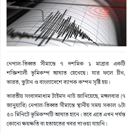
রাজনীতি
এক্সক্লুসিভ
তথ্য ও প্রযুক্তি
প্রেস বিজ্ঞপ্তি
নেপাল-তিব্বত সীমান্তে ৭ দশমিক ১ মাত্রার একটি 
শক্তিশালী ভূমিকম্প আঘাত হেনেছে। যার ফলে চীন, 
ফিচার
ভারত, ভুটান ও বাংলাদেশে ব্যাপক কম্পন সৃষ্টি হয়।
খেলাধুলা
ভারতীয় সংবাদমাধ্যম টাইমস নাউ জানিয়েছে, মঙ্গলবার (৭ 
জানুয়ারি) নেপাল-তিব্বত সীমান্তে স্থানীয় সময় সকাল ৬টা 
বিনোদন
৫০ মিনিটে ভূমিকম্পটি আঘাত হানে। তবে এতে এখন পর্যন্ত 
কোনো ক্ষয়ক্ষতি বা হতাহতের খবর পাওয়া যায়নি।
সাক্ষাৎকার