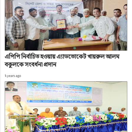
অ+
অ-
প্রকাশ: ২ years ago
এপিপি নির্বাচিত হওয়ায় এ্যাডভোকেট খায়রুল আলম
বকুলকে সংবর্ধনা প্রদান
২ years ago