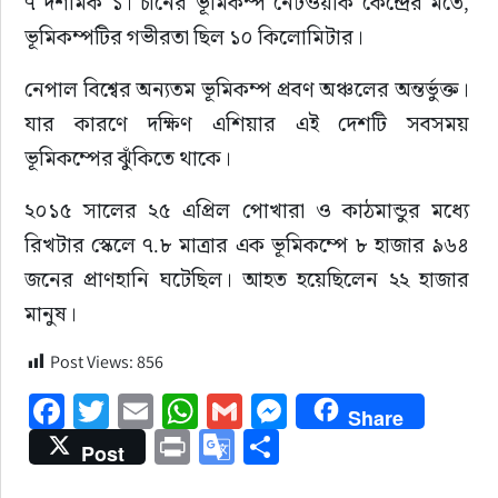
৭ দশমিক ১। চীনের ভূমিকম্প নেটওয়ার্ক কেন্দ্রের মতে, 
ভূমিকম্পটির গভীরতা ছিল ১০ কিলোমিটার।
নেপাল বিশ্বের অন্যতম ভূমিকম্প প্রবণ অঞ্চলের অন্তর্ভুক্ত। 
যার কারণে দক্ষিণ এশিয়ার এই দেশটি সবসময় 
ভূমিকম্পের ঝুঁকিতে থাকে।
২০১৫ সালের ২৫ এপ্রিল পোখারা ও কাঠমান্ডুর মধ্যে 
রিখটার স্কেলে ৭.৮ মাত্রার এক ভূমিকম্পে ৮ হাজার ৯৬৪ 
জনের প্রাণহানি ঘটেছিল। আহত হয়েছিলেন ২২ হাজার 
মানুষ।
Post Views:
856
Facebook
Twitter
Email
WhatsApp
Gmail
Messenger
Share
Print
Google
Share
Post
Translate