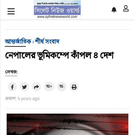
প্রচ্ছদ
শীর্ষ সংবাদ
আন্তর্জাতিক
›
শীর্ষ সংবাদ
সিলেট সংবাদ
নেপালের ভূমিকম্পে কাঁপল ৪ দেশ
জাতীয়
লেখক:
আন্তর্জাতিক
অ+
অ-
প্রকাশ: ২ years ago
গণমাধ্যম
প্রবাস
সারাদেশ