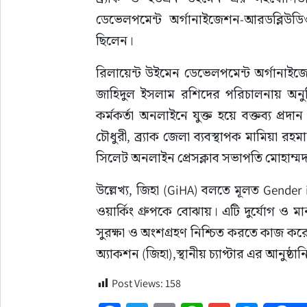
ডেভেলপমেন্ট অর্গানাইজেশন-আরডব্লিউড
ছিলেন।
রিলায়েন্ট উইমেন ডেভেলপমেন্ট অর্গানাইজে
জাহিদুল ইসলাম রশিদের পরিচালনায় অনুষ
কর্মকর্তা অনলাইনে যুক্ত হয়ে বক্তব্য প্
চৌধুরী, ব্র্যাক জেলা ব্যবস্থাপক মামিয়া 
সিলেট অনলাইন প্রেসক্লাব সভাপতি মোহাম
উল্লেখ্য, জিহা (GiHA) বলতে মূলত Gender 
ওয়ার্কিং গ্রুপকে বোঝায়। এটি দুর্যোগ ও ম
সুরক্ষা ও অংশগ্রহণ নিশ্চিত করতে কাজ করে
অ্যাকশন (জিহা),স্থানীয় চ্যাপ্টার এর আনুষ্ঠা
Post Views:
158