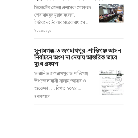
সিলেটের জেলা প্রশাসক মোহাম্মদ
শের মাহবুব মুরাদ বলেন,
ইন্টারনেটের ব্যবহারের মাধ্যমে ...
২ years ago
সুনামগঞ্জ-৩ জগন্নাথপুর -শান্তিগঞ্জ আসন
নির্বাচনে অংশ না নেয়ায় আন্তরিক ভাবে
দুঃখ প্রকাশ
সম্মানিত জগন্নাথপুর ও শান্তিগঞ্জ
উপজেলাবাসী সালাম/আদাব ও
শুভেচ্ছা …. বিগত ২০২৪ ...
৭ মাস আগে