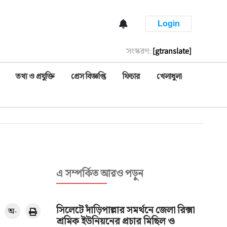
Login
সংস্করণ:
[gtranslate]
তথ্য ও প্রযুক্তি
প্রেস বিজ্ঞপ্তি
ফিচার
খেলাধুলা
এ সম্পর্কিত আরও পড়ুন
সিলেটে দাঁড়িপাল্লার সমর্থনে জেলা রিক্সা
অ-
শ্রমিক ইউনিয়নের প্রচার মিছিল ও