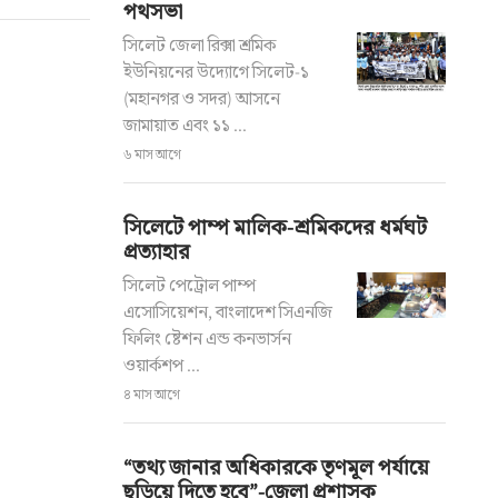
পথসভা
সিলেট জেলা রিক্সা শ্রমিক
ইউনিয়নের উদ্যোগে সিলেট-১
(মহানগর ও সদর) আসনে
জামায়াত এবং ১১ ...
৬ মাস আগে
সিলেটে পাম্প মালিক-শ্রমিকদের ধর্মঘট
প্রত্যাহার
সিলেট পেট্রোল পাম্প
এসোসিয়েশন, বাংলাদেশ সিএনজি
ফিলিং ষ্টেশন এন্ড কনভার্সন
ওয়ার্কশপ ...
৪ মাস আগে
“তথ্য জানার অধিকারকে তৃণমূল পর্যায়ে
ছড়িয়ে দিতে হবে”-জেলা প্রশাসক