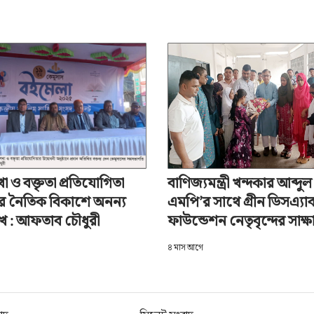
কের অবহিতকরণ সভা অনুষ্ঠিত
অ+
 ও বক্তৃতা প্রতিযোগিতা
বাণিজ্যমন্ত্রী খন্দকার আব্দুল
ীদের নৈতিক বিকাশে অনন্য
এমপি’র সাথে গ্রীন ডিসএ্যাব
খে : আফতাব চৌধুরী
ফাউন্ডেশন নেতৃবৃন্দের সাক্ষ
৪ মাস আগে