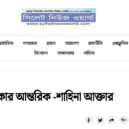
তর্জাতিক
গণমাধ্যম
প্রবাস
সারাদেশ
রাজনীতি
এক্সক্লুসিভ
বিনোদন
সাক্ষাৎকার
সাহিত্য
কার আন্তরিক -শাহিনা আক্তার
অ+