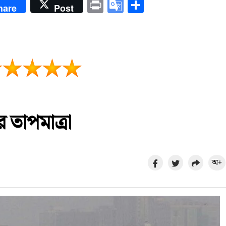
enger
Print
Google
Share
hare
Post
Translate
 তাপমাত্রা
অ+