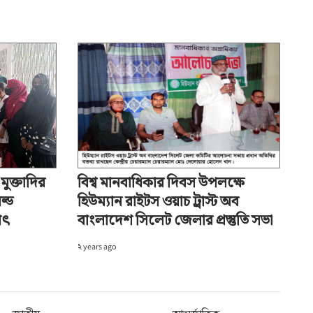
অ-
 মুক্তাদির
বিশ্ব মানবাধিকার দিবস উপলক্ষে
ল্ড
হিউম্যান রাইটস ওয়াচ ট্রাস্ট অব
াৎ
বাংলাদেশ সিলেট জেলার প্রস্তুতি সভা
২ years ago