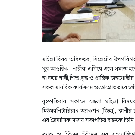
সাহিত্য
মহিলা বিষয় অধিদপ্তর, সিলেটের উপপরিচা
খুব আন্তরিক। নারীরা এগিয়ে এলে সমাজ হবে
না করে নারী,শিশু,বৃদ্ধ ও প্রান্তিক জনগোষ্
সকল মানবিক কার্যক্রমে ওতোপ্রোতভাবে 
বৃহষ্পতিবার সকালে জেলা মহিলা বিষয়ক
হিউম্যানিটারিয়ান অ্যাকশন (জিহা), স্থানীয় চ্
এর ত্রৈমাসিক সভায় সভাপতির বক্তব্যে তি
ব্র্যাক ও ইউএন উইমেন এর সহযোগিতা