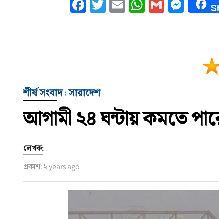
Facebook
Twitter
Email
WhatsApp
Gmail
Mess
S
শীর্ষ সংবাদ
›
সারাদেশ
আগামী ২৪ ঘন্টায় কমতে পারে
লেখক:
প্রকাশ: ২ years ago