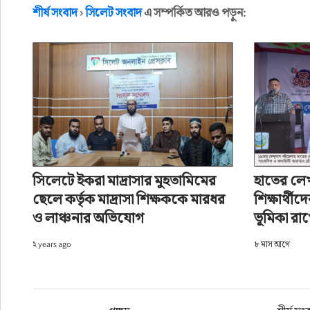
শীর্ষ সংবাদ
›
সিলেট সংবাদ
এ সম্পর্কিত আরও পড়ুন:
শীর্ষ সংবাদ
›
সিলেট সংবাদ
গোলাপগঞ্জ উপজেলায় ব্র্যা
লেখক: সিলেট নিউজ ওয়ার্ল্ড
প্রকাশ: ২ years ago
সিলেটে ইকরা মাদ্রাসার মুহতামিমের
হাতের লেখা
ছেলে কর্তৃক মাদ্রাসা শিক্ষককে মারধর
শিক্ষার্থ
ও লাঞ্চনার অভিযোগ
ভূমিকা রা
২ years ago
৮ মাস আগে