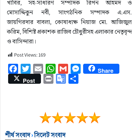
খাবির, সহ-সাধারণ সম্পাদক রিপন আহমদ ও 
মোসাদ্দিকুন নবী, সাংগঠনিক সম্পাদক এ.এস. 
জায়গিরদার বাবলা, কোষাধ্যক্ষ নিয়াজ মো. আজিজুল 
করিম, বিশিষ্ট প্রকাশক রাজিব চৌধুরীসহ এলাকার নেতৃবৃন্দ 
ও বাসিন্দারা।
Post Views:
169
Facebook
Twitter
Email
WhatsApp
Gmail
Messenger
Share
Print
Google
Share
Post
Translate
শীর্ষ সংবাদ
›
সিলেট সংবাদ