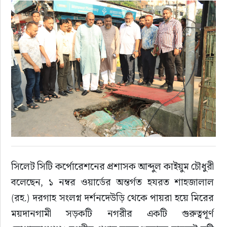
রাজনীতি
এক্সক্লুসিভ
তথ্য ও প্রযুক্তি
প্রেস বিজ্ঞপ্তি
ফিচার
খেলাধুলা
সিলেট সিটি কর্পোরেশনের প্রশাসক আব্দুল কাইয়ুম চৌধুরী 
বলেছেন, ১ নম্বর ওয়ার্ডের অন্তর্গত হযরত শাহজালাল 
বিনোদন
(রহ.) দরগাহ সংলগ্ন দর্শনদেউড়ি থেকে পায়রা হয়ে মিরের 
ময়দানগামী সড়কটি নগরীর একটি গুরুত্বপূর্ণ 
সাক্ষাৎকার