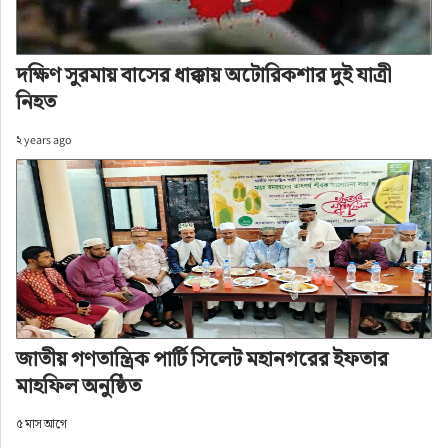
দক্ষিণ সুরমায় বাসের ধাক্কায় অটোরিকশার দুই যাত্রী
নিহত
২ years ago
শীর্ষ সংবাদ
›
সিলেট সংবাদ
মহানগর বিএনপির সাধারণ সম্পাদক
এমদাদের সাথে অনলাইন প্রেসক্লাবের
সৌজন্য সাক্ষাৎ
লেখক: Sylhet News World
জাতীয় গণতান্ত্রিক পার্টি সিলেট মহানগরের ইফতার
মাহফিল অনুষ্ঠিত
অ+
অ-
৫ মাস আগে
প্রকাশ: ১ বছর আগে