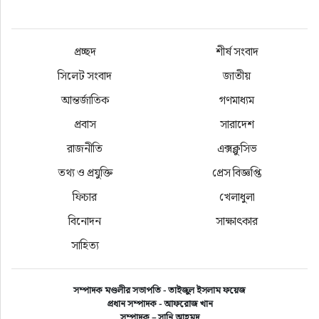
প্রচ্ছদ
শীর্ষ সংবাদ
সিলেট সংবাদ
জাতীয়
আন্তর্জাতিক
গণমাধ্যম
প্রবাস
সারাদেশ
রাজনীতি
এক্সক্লুসিভ
তথ্য ও প্রযুক্তি
প্রেস বিজ্ঞপ্তি
ফিচার
খেলাধুলা
বিনোদন
সাক্ষাৎকার
সাহিত্য
সিলেট অনলাইন প্রেসক্লাবের নেতৃবৃন্দের সাথে সৌজন্য 
সম্পাদক মণ্ডলীর সভাপতি - তাইজুল ইসলাম ফয়েজ
সাক্ষাৎ করেছেন সিলেট মহানগর বিএনপির সাধারণ 
প্রধান সম্পাদক - আফরোজ খান
সম্পাদক – সানি আহমদ