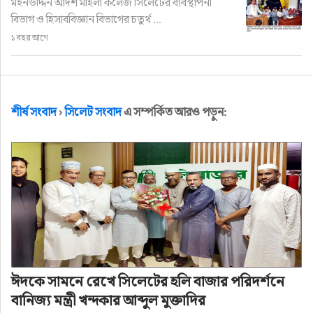
মইনউদ্দিন আদর্শ মহিলা কলেজ সিলেটের ব্যবস্থাপনা
বিভাগ ও হিসাববিজ্ঞান বিভাগের চতুর্থ ...
শীর্ষ সংবাদ
১ বছর আগে
পিআইবি’র কর্মশালা বর্জন করল সিলেট
অনলাইন প্রেসক্লাব
শীর্ষ সংবাদ
›
সিলেট সংবাদ
এ সম্পর্কিত আরও পড়ুন:
লেখক: সিলেট নিউজ ওয়ার্ল্ড
অ+
অ-
প্রকাশ: ৭ মাস আগে
ঈদকে সামনে রেখে সিলেটের হলি বাজার পরিদর্শনে
বানিজ্য মন্ত্রী খন্দকার আব্দুল মুক্তাদির