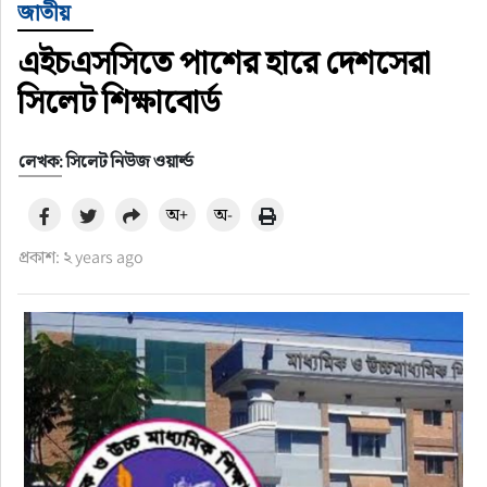
জাতীয়
এইচএসসিতে পাশের হারে দেশসেরা
সিলেট শিক্ষাবোর্ড
লেখক: সিলেট নিউজ ওয়ার্ল্ড
অ+
অ-
প্রকাশ: ২ years ago