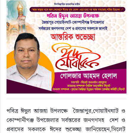
রাজনীতি
এক্সক্লুসিভ
তথ্য ও প্রযুক্তি
প্রেস বিজ্ঞপ্তি
ফিচার
খেলাধুলা
বিনোদন
পবিত্র ঈদুল আজহা উপলক্ষে  জৈন্তাপুর,গোয়াইনঘাট ও 
কোম্পানীগঞ্জ উপজেলার সর্বস্তরের জনগণসহ  দেশ ও 
সাক্ষাৎকার
প্রবাসের সকলকে ঈদের শুভেচ্ছা জানিয়েছেন,সিলেট 