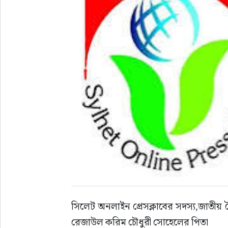
সিলেট অনলাইন প্রেসক্লাবের সদস্য,জাতীয
রেজাউল করিম চৌধুরী সোহেলের পিতা