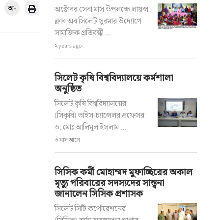
অ-
অক্টোবর সেবা মাস উপলক্ষে লায়ন্স
ক্লাব অব সিলেট সুরমার উদ্যোগে
সামাজিক প্রতিবন্ধী ...
২ years ago
সিলেট কৃষি বিশ্ববিদ্যালয়ে কর্মশালা
অনুষ্ঠিত
সিলেট কৃষি বিশ্ববিদ্যালয়ের
(সিকৃবি) ভাইস-চ্যান্সেলর প্রফেসর
ড. মোঃ আলিমুল ইসলাম ...
৩ মাস আগে
সিসিক কর্মী মোহাম্মদ মুফাচ্ছিরের অকাল
মৃত্যু পরিবারের সদস্যদের সান্ত্বনা
জানালেন সিসিক প্রশাসক
সিলেট সিটি কর্পোরেশনের