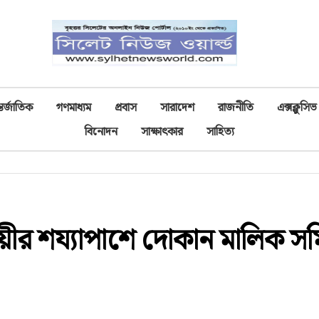
তর্জাতিক
গণমাধ্যম
প্রবাস
সারাদেশ
রাজনীতি
এক্সক্লুসিভ
বিনোদন
সাক্ষাৎকার
সাহিত্য
বসায়ীর শয্যাপাশে দোকান মালিক স