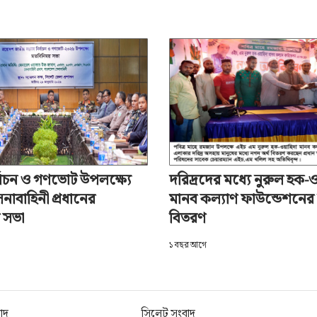
 গড়তে ব্যবসায়ীদের সহযোগিতা চ
অ+
বাচন ও গণভোট উপলক্ষ্যে
দরিদ্রদের মধ্যে নুরুল হক-
নাবাহিনী প্রধানের
মানব কল্যাণ ফাউন্ডেশনের 
 সভা
বিতরণ
১ বছর আগে
বাদ
সিলেট সংবাদ