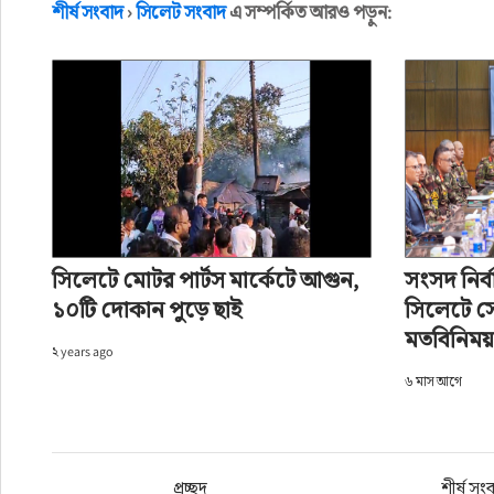
শীর্ষ সংবাদ
›
সিলেট সংবাদ
এ সম্পর্কিত আরও পড়ুন:
শীর্ষ সংবাদ
আধুনিক ও পরিচ্ছন্ন সিলেট
সিসিক প্রশাসক
লেখক: সিলেট নিউজ ওয়ার্ল্ড
প্রকাশ: ৫ মাস আগে
সিলেটে মোটর পার্টস মার্কেটে আগুন,
সংসদ নির্
১০টি দোকান পুড়ে ছাই
সিলেটে সে
মতবিনিময়
২ years ago
৬ মাস আগে
প্রচ্ছদ
শীর্ষ সং