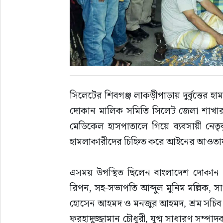
সাহিত্য
সিলেটের শিবগঞ্জ লাকড়ীপাড়ায় দুর্বৃত্তের হ
দোকান মালিক সমিতি সিলেট জেলা শাখার ন
মেডিকেল হাসপাতালে গিয়ে ব্যবসায়ী নেতৃ
হামলাকারীদের চিহ্নিত করে আইনের আওতায় এ
এসময় উপস্থিত ছিলেন বাংলাদেশ দোকান 
রিপন, সহ-সভাপতি আব্দুল মুনিম মল্লিক, 
হোসেন আহমদ ও মনজুর আহমদ, শ্রম সচিব স
ফরহাদুজ্জামান চৌধুরী, যুগ্ম সাধারণ সম্পাদক 