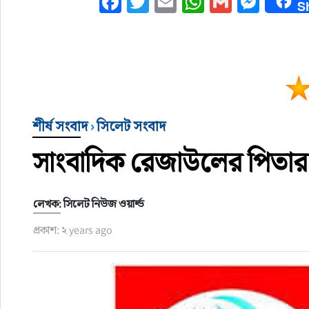
Facebook
Twitter
Email
WhatsApp
Gmail
Mess
S
শীর্ষ সংবাদ
›
সিলেট সংবাদ
সাংবাদিক রেজাউলের পিতার 
লেখক: সিলেট নিউজ ওয়ার্ল্ড
প্রকাশ: ২ years ago