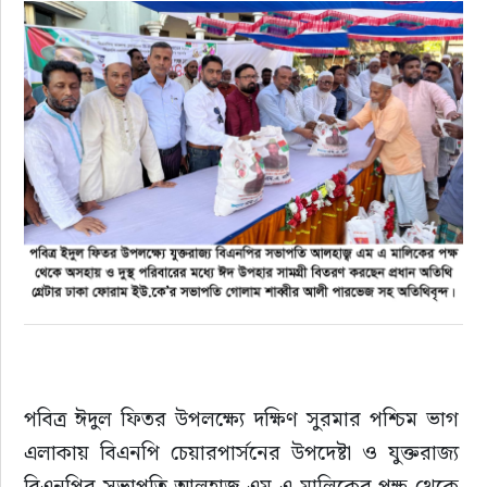
রাজনীতি
এক্সক্লুসিভ
তথ্য ও প্রযুক্তি
প্রেস বিজ্ঞপ্তি
ফিচার
খেলাধুলা
বিনোদন
পবিত্র ঈদুল ফিতর উপলক্ষ্যে দক্ষিণ সুরমার পশ্চিম ভাগ 
এলাকায় বিএনপি চেয়ারপার্সনের উপদেষ্টা ও যুক্তরাজ্য 
সাক্ষাৎকার
বিএনপির সভাপতি আলহাজ্ব এম এ মালিকের পক্ষ থেকে 