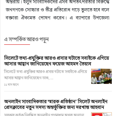
অন্তরায়। হলুদ সাংবাদিকদের এসব অপতৎপরতার বিরুদ্ধে 
জনগণকে সোচ্চার ও তীব্র প্রতিরোধ গড়ে তুলতে হবে বলে 
বক্তারা ঐক্যমত পোষণ করেন। এ ব্যাপারে উপজেলা 
নির্বাহী অফিসার মোঃ তরিকুল ইসলাম সহমত পোষণ করে 
বলেন, ঐতিহ্যবাহী ছাতকের সুস্থ সাংবাদিকতার বিকাশে 
এ সম্পর্কিত আরও পড়ুন
সবাইকে ঐক্যবদ্বভাবে প্রচেষ্ঠা চালাতে হবে। উপজেলা 
নির্বাহী অফিসার মোঃ তরিকুল ইসলামের সভাপতিত্বে 
অনু্ষ্ঠিত গুরুত্বপূর্ণ এ মতবিনিময় সভায় উপস্হিত ছিলেন, 
সিলেটে তথ্য-প্রযুক্তির আরও প্রসার ঘটাতে সবাইকে এগিয়ে
আসার আহ্বান জানিয়েছেন ফয়েজ আহমদ তৈয়্যব
ছাতক প্রেসক্লাব সভাপতি সৈয়দ হারুন অর রশীদ, সহ 
সিলেটে তথ্য-প্রযুক্তির আরও প্রসার ঘটাতে সবাইকে এগিয়ে
সভাপতি বদর উদ্দিন আহমদ, সাধারণ সম্পাদক আব্দুল 
আসার আহ্বান জানিয়েছেন ডাক, ...
আলিম, সাংগঠনিক সম্পাদক নুর মিয়া রাজু, সহ-প্রচার 
১১ মাস আগে
সম্পাদক আমিনুল ইসলাম আজির, ছাতক উপজেলা 
অনলাইন প্রেসক্লাবের সভাপতি তানভীর আহমদ জাকির, 
অনলাইন সাংবাদিকতার স্মারক প্রতিষ্ঠান’ সিলেট অনলাইন
নির্বাহী সদস্য রাজ উদ্দিন, হামিদুর রহমান বাবলু, সদস্য 
প্রেসক্লাবের নতুন সদস্য অন্তর্ভূক্তির জন্য দরখাস্ত আহবান
তমাল পোদ্দার, জাহাঙ্গীর আলম চৌধুরী, আমীর আলী, 
সরকার কর্তৃক নিবন্ধিত অনলাইন গণমাধ্যম অথবা অন্যান্য