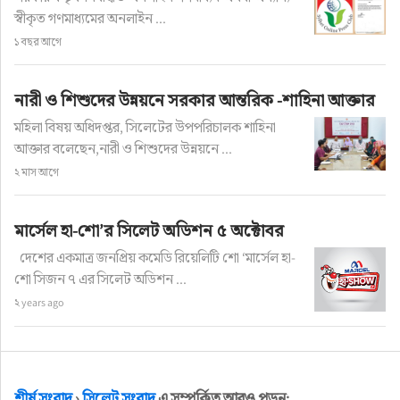
স্বীকৃত গণমাধ্যমের অনলাইন ...
সেলিম মাহবুব, সুজন তালুকদার, সাংবাদিক জামিল, 
১ বছর আগে
অনলাইন প্রেসক্লাবের মোশারফ হোসেন, নাজমুল হাসান 
জুয়েল, সমন্বয়ক জুবায়ের মাহবুবসহ প্রমুখ উপস্থিত ছিলেন।
নারী ও শিশুদের উন্নয়নে সরকার আন্তরিক -শাহিনা আক্তার
মহিলা বিষয় অধিদপ্তর, সিলেটের উপপরিচালক শাহিনা
আক্তার বলেছেন,নারী ও শিশুদের উন্নয়নে ...
২ মাস আগে
শীর্ষ সংবাদ
›
সিলেট সংবাদ
মার্সেল হা-শো’র সিলেট অডিশন ৫ অক্টোবর
ঘাসিটুলা সরকারি প্রাথমিক বিদ‍্যালয়ের
দেশের একমাত্র জনপ্রিয় কমেডি রিয়েলিটি শো ‘মার্সেল হা-
শো সিজন ৭ এর সিলেট অডিশন ...
প্রাক্তন প্রধান শিক্ষককে সংবর্ধনা প্রদান
২ years ago
লেখক: সিলেট নিউজ ওয়ার্ল্ড
অ+
অ-
শীর্ষ সংবাদ
›
সিলেট সংবাদ
এ সম্পর্কিত আরও পড়ুন: