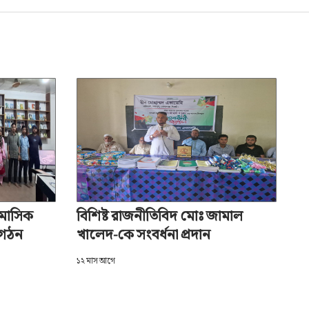
থ মাসিক
বিশিষ্ট রাজনীতিবিদ মোঃ জামাল
ি গঠন
খালেদ-কে সংবর্ধনা প্রদান
১২ মাস আগে