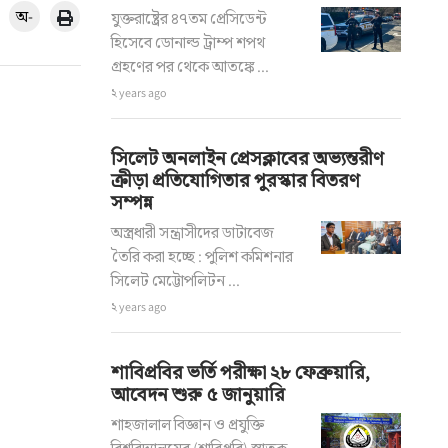
অ-
যুক্তরাষ্ট্রের ৪৭তম প্রেসিডেন্ট
হিসেবে ডোনাল্ড ট্রাম্প শপথ
গ্রহণের পর থেকে আতঙ্কে ...
২ years ago
সিলেট অনলাইন প্রেসক্লাবের অভ্যন্তরীণ
ক্রীড়া প্রতিযোগিতার পুরস্কার বিতরণ
সম্পন্ন
অস্ত্রধারী সন্ত্রাসীদের ডাটাবেজ
তৈরি করা হচ্ছে : পুলিশ কমিশনার
সিলেট মেট্টোপলিটন ...
২ years ago
শাবিপ্রবির ভর্তি পরীক্ষা ২৮ ফেব্রুয়ারি,
আবেদন শুরু ৫ জানুয়ারি
শাহজালাল বিজ্ঞান ও প্রযুক্তি