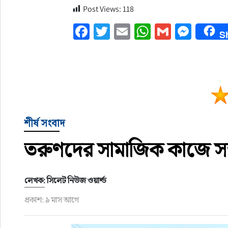
Post Views:
118
Facebook
Twitter
Email
WhatsApp
Gmail
Mess
S
শীর্ষ সংবাদ
তরুণদের সামাজিক কাজে সম্
লেখক: সিলেট নিউজ ওয়ার্ল্ড
প্রকাশ: ৯ মাস আগে