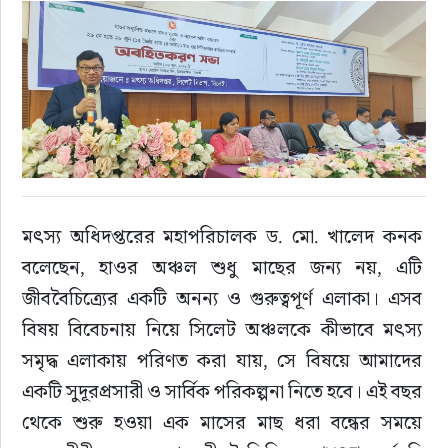
রাজনীতি
এক্সক্লুসিভ
তথ্য ও প্রযুক্তি
প্রেস বিজ্ঞপ্তি
মৎস্য অধিদপ্তরের মহাপরিচালক ড. মো. খালেদ কনক 
ফিচার
বলেছেন, হাওর অঞ্চল শুধু মাছের জন্য নয়, এটি 
জীববৈচিত্র্যের একটি অনন্য ও গুরুত্বপূর্ণ এলাকা। এসব 
খেলাধুলা
বিষয় বিবেচনায় নিয়ে সিলেট অঞ্চলকে কীভাবে মৎস্য 
সমৃদ্ধ এলাকায় পরিণত করা যায়, সে বিষয়ে আমাদের 
বিনোদন
একটি সুদূরপ্রসারী ও সার্বিক পরিকল্পনা নিতে হবে। এই বছর 
থেকে শুরু হওয়া এক মাসের মাছ ধরা বন্ধের সময়ে 
সাক্ষাৎকার