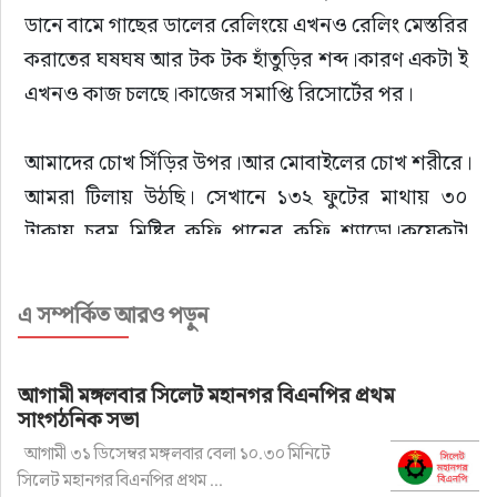
ডানে বামে গাছের ডালের রেলিংয়ে এখনও রেলিং মেস্তরির 
করাতের ঘষঘষ আর টক টক হাঁতুড়ির শব্দ।কারণ একটা ই 
এখনও কাজ চলছে।কাজের সমাপ্তি রিসোর্টের পর।
আমাদের চোখ সিঁড়ির উপর।আর মোবাইলের চোখ শরীরে।
আমরা টিলায় উঠছি। সেখানে ১৩২ ফুটের মাথায় ৩০ 
টাকায় চরম মিষ্টির কফি পানের কফি শ্যাডো।কয়েকটা 
এলোমেলো চেয়ার।ঠিক সামনে সারি সারি কচি ফলের 
আনারস বাগান।সেলফি স্ট্যান্ড।ক্যামেরার ক্লিক ক্লিক!
এ সম্পর্কিত আরও পড়ুন
ফ্যামেলির ফুসুরফাসুর! এর পরে সোজা ১৭০ ফুট এবং তার 
উপর ঘর।যার ছবি অনেকের ক্যামেরায় এখনও স্থিত তার 
আগামী মঙ্গলবার সিলেট মহানগর বিএনপির প্রথম
নাম “লেক্সাস গার্ডেন “।
সাংগঠনিক সভা
আগামী ৩১ ডিসেম্বর মঙ্গলবার বেলা ১০.৩০ মিনিটে
গত শনিবার ঘোরাঘুরির মগজে যখন খুব চঞ্চলতা কাজে 
সিলেট মহানগর বিএনপির প্রথম ...