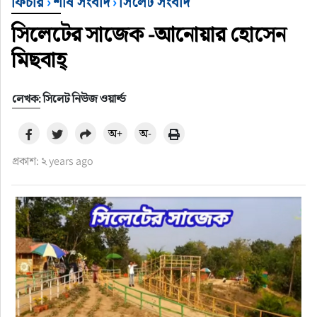
ফিচার
›
শীর্ষ সংবাদ
›
সিলেট সংবাদ
সিলেটের সাজেক -আনোয়ার হোসেন
মিছবাহ্
লেখক: সিলেট নিউজ ওয়ার্ল্ড
অ+
অ-
প্রকাশ: ২ years ago