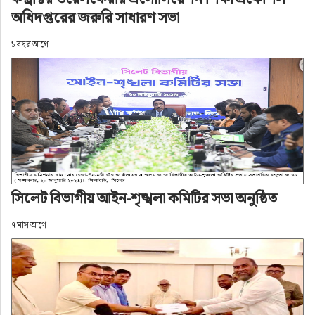
অধিদপ্তরের জরুরি সাধারণ সভা
প্রকাশ: ১ মাস আগে
১ বছর আগে
সিলেট বিভাগীয় আইন-শৃঙ্খলা কমিটির সভা অনুষ্ঠিত
৭ মাস আগে