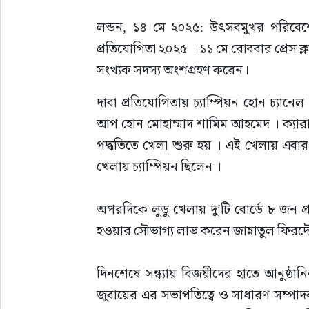
সাহিত্য
লন্ডন, ১৪ মে ২০২৫: উৎসবমুখর পরিবেশে অন
প্রতিযোগিতা ২০২৫ । ১১ মে রোববার প্রেস ক্লা
সংখ্যক সদস্য অংশগ্রহণ করেন।
দাবা প্রতিযোগিতায় চ্যাম্পিয়ন হোন চ‍্যান
আপ হোন মোহাম্মাদ শামিম আহমেদ । ক‍্যা
পদ্ধতিতে খেলা শুরু হয় । এই খেলায় এবা
খেলায় চ্যাম্পিয়ন ছিলেন ।
অপরদিকে লুডু খেলায় দু’টি বোর্ডে ৮ জন প
হওয়ার সৌভাগ্য লাভ করেন জান্নাতুল ফিরদ
দিনশেষে সন্ধ্যায় বিজয়ীদের হাতে আনুষ্ঠানি
জুবায়ের এর সভাপতিত্বে ও সাধারণ সম্পাদক 