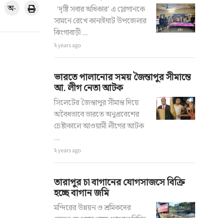
অ-
‘দৃষ্টি সবার অধিকার’ এ স্লোগানকে
সামনে রেখে কানাইঘাট উপজেলার
ঝিংগাবাড়ী ...
২ years ago
ভারতে পালানোর সময় জৈন্তাপুর সীমান্তে
আ. লীগ নেতা আটক
সিলেটের জৈন্তাপুর সীমান্ত দিয়ে
অবৈধভাবে ভারতে অনুপ্রবেশের
চেষ্টাকালে আওয়ামী লীগের আটক
...
২ years ago
তারাপুর চা বাগানের যোগসাজসে বিক্রি
হচ্ছে বাগান জমি
মন্দিরের উন্নয়ন ও শ্রমিকদের