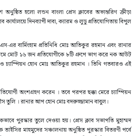
ুষ্ঠিত হলো লন্ডন বাংলা প্রেস ক্লাবের অভ্যন্তরিণ ক্রীড়া 
ব কার্যালয়ে দিনব্যাপী দাবা, ক্যারম ও লুডু প্রতিযোগিতায় বিপুল 
েল এস-এর বার্মিংহাম প্রতিনিধি মোঃ আতিকুর রহমান এবং রানার 
রামে মোট ১৬ জন প্রতিযোগীকে ৮টি গ্রুপে ভাগ করে নক আউট 
রও চ‍্যাম্পিয়ন হোন মোঃ আতিকুর রহমান । তিনি গতবারও এই 
্রতিযোগী অংশগ্রহণ করেন । তবে পরপর ছক্কা মেরে চ্যাম্পিয়ন 
ৌস তুলি । রানার আপ হোন মোঃ বদরুজ্জামান বাবুল।
কভাবে পুরস্কার তুলে দেওয়া হয়। প্রেস ক্লাব সভাপতি মুহাম্মদ 
তাইসির মাহমুদের সঞ্চালনায় অনুষ্ঠিত পুরস্কার বিতরণী পর্বে 