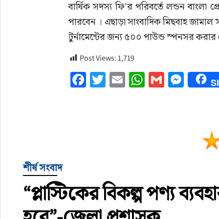
বার্ষিক সদস্য ফি’র পরিবর্তে লন্ডন বাংলা প
পারবেন । এছাড়া সাংবাদিক মিছবাহ জামাল স
টুর্নামেন্টের জন‍্য ৫০০ পাউন্ড স্পনসর কর
Post Views:
1,719
Facebook
Twitter
Email
WhatsApp
Gmail
Mess
S
শীর্ষ সংবাদ
“প্লাস্টিকের বিকল্প পণ্য ব্য
হবে”-জেলা প্রশাসক